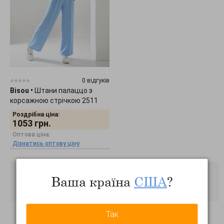
0 відгуків
Bisou
•
Штани палаццо з
корсажною стрічкою 2511
Роздрібна ціна:
1053
грн.
Оптова ціна:
Дізнатись оптову ціну
Ваша країна
США
?
Так