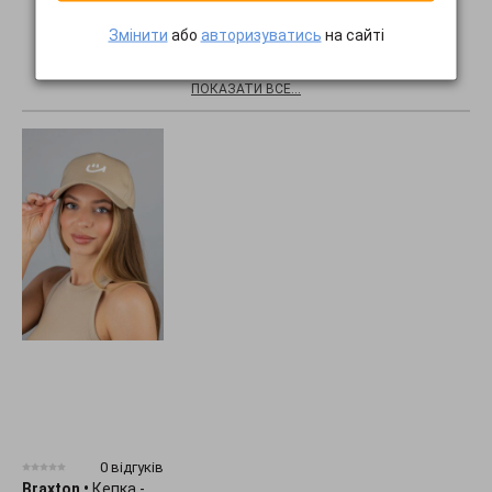
Змінити
або
авторизуватись
на сайті
Хіти продажів
ПОКАЗАТИ ВСЕ...
0 відгуків
Braxton
•
Кепка -