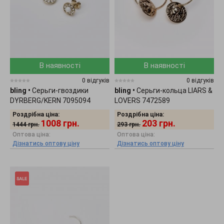
В наявності
В наявності
0 відгуків
0 відгуків
bling
•
Серьги-гвоздики
bling
•
Серьги-кольца LIARS &
DYRBERG/KERN 7095094
LOVERS 7472589
Роздрібна ціна:
Роздрібна ціна:
1008
грн.
203
грн.
1444
грн.
293
грн.
Оптова ціна:
Оптова ціна:
Дізнатись оптову ціну
Дізнатись оптову ціну