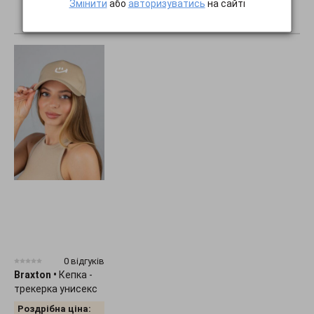
Змінити
або
авторизуватись
на сайті
ПОКАЗАТИ ВСЕ...
0 відгуків
Braxton
•
Кепка -
трекерка унисекс
"Smile" 1536
Роздрібна ціна: