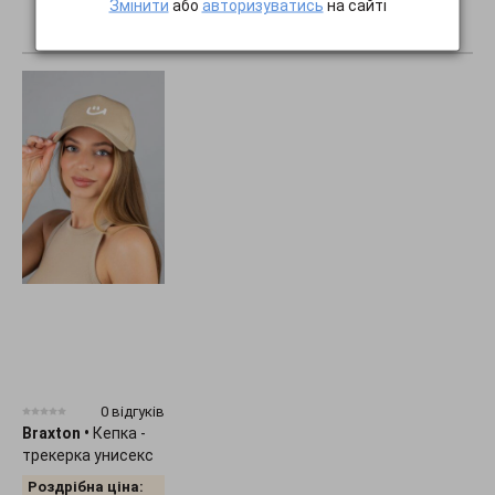
Змінити
або
авторизуватись
на сайті
ПОКАЗАТИ ВСЕ...
0 відгуків
Braxton
•
Кепка -
трекерка унисекс
"Smile" 1536
Роздрібна ціна: