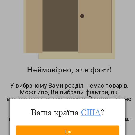
Неймовірно, але факт!
У вибраному Вами розділі немає товарів.
Можливо, Ви вибрали фільтри, які
виключають показ товарів. Рекомендуємо
Вам скинути фільтр!
Ваша країна
США
?
на період тестування сайту можливі неточності у роботі фільтрів.
Просимо Вас повідомити нас про цей факт: натисніть на
це посилання
, і
ми дізнаємося про неточність! Дякую
Так