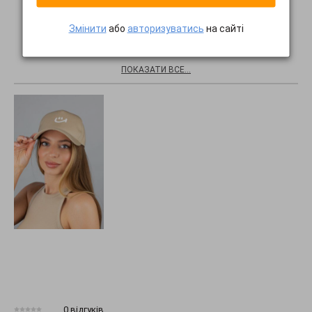
Змінити
або
авторизуватись
на сайті
Хіти продажів
ПОКАЗАТИ ВСЕ...
0 відгуків