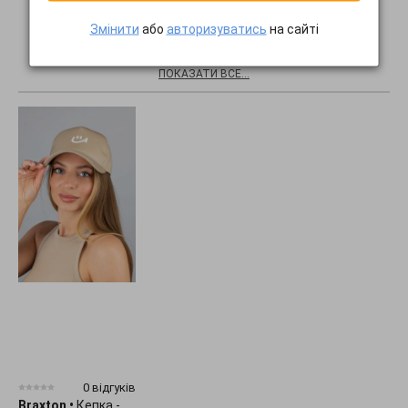
Змінити
або
авторизуватись
на сайті
Хіти продажів
ПОКАЗАТИ ВСЕ...
0 відгуків
Braxton
•
Кепка -