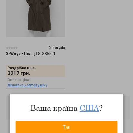
0 відгуків
X-Woyz
•
Плащ LS-8855-1
Роздрібна ціна:
3217
грн.
Оптова ціна:
Дізнатись оптову ціну
Ваша країна
США
?
Так