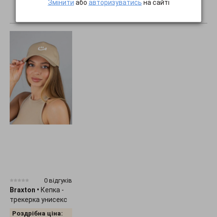
Змінити
або
авторизуватись
на сайті
ПОКАЗАТИ ВСЕ...
0 відгуків
Braxton
•
Кепка -
трекерка унисекс
"Smile" 1536
Роздрібна ціна: