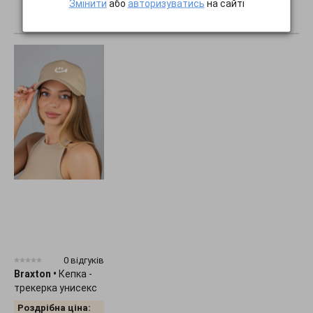
Змінити
або
авторизуватись
на сайті
ПОКАЗАТИ ВСЕ...
0 відгуків
Braxton
•
Кепка -
трекерка унисекс
"Smile" 1536
Роздрібна ціна: