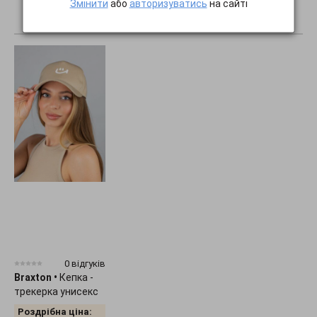
Змінити
або
авторизуватись
на сайті
ПОКАЗАТИ ВСЕ...
0 відгуків
Braxton
•
Кепка -
трекерка унисекс
"Smile" 1536
Роздрібна ціна: