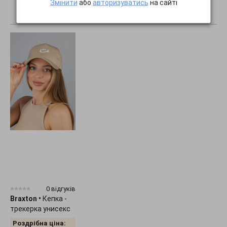
Змінити
або
авторизуватись
на сайті
ПОКАЗАТИ ВСЕ...
0 відгуків
Braxton
•
Кепка -
трекерка унисекс
"Smile" 1536
Роздрібна ціна: