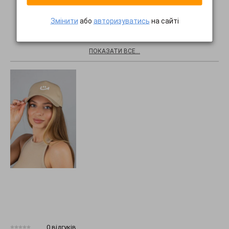
Змінити
або
авторизуватись
на сайті
Хіти продажів
ПОКАЗАТИ ВСЕ...
0 відгуків