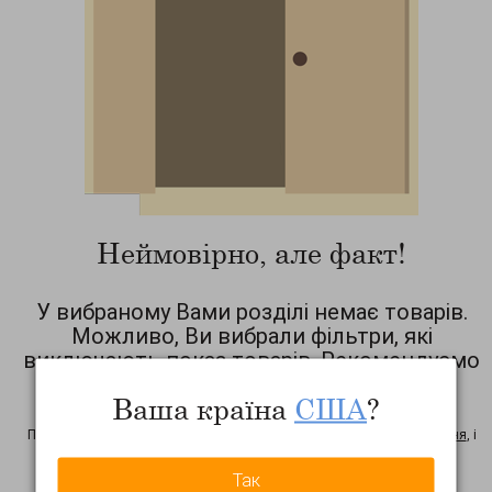
Неймовірно, але факт!
У вибраному Вами розділі немає товарів.
Можливо, Ви вибрали фільтри, які
виключають показ товарів. Рекомендуємо
Вам скинути фільтр!
Ваша країна
США
?
на період тестування сайту можливі неточності у роботі фільтрів.
Просимо Вас повідомити нас про цей факт: натисніть на
це посилання
, і
ми дізнаємося про неточність! Дякую
Так