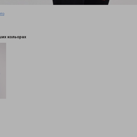
ото
ших кольорах