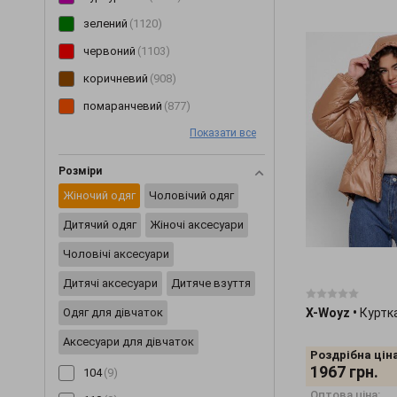
Плащи
(6)
зелений
(1120)
Пледи
(29)
червоний
(1103)
Ползунки
(46)
коричневий
(908)
Постільна білизна
(2)
помаранчевий
(877)
Пояси та ремені
(20)
Показати все
рожевий
(845)
Піджаки
(233)
блакитний
(748)
Розміри
Піжами
(62)
жовтий
(599)
Жіночий одяг
Чоловічий одяг
Пінетки
(8)
мультиколор
(486)
Дитячий одяг
Жіночі аксесуари
Рукавички
(2)
бірюзовий
(123)
Чоловічі аксесуари
Різне
(2417)
салатовий
(86)
Дитячі аксесуари
Дитяче взуття
Сарафани
(200)
Одяг для дівчаток
X-Woyz
•
Куртк
Светри
(229)
Аксесуари для дівчаток
Світшоти
(171)
Роздрібна ціна
1967
грн.
104
(9)
Сережки
(3)
Оптова ціна: