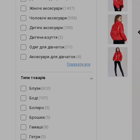
Жіночі аксесуари
(1437)
Чоловічі аксесуари
(355)
Дитячі аксесуари
(109)
Дитяче взуття
(2)
Одяг для дівчаток
(11)
Аксесуари для дівчаток
(4)
Показати все
Типи товарів
Блузи
(612)
Боді
(197)
Болеро
(5)
Брошки
(5)
Гамаші
(8)
Гетри
(5)