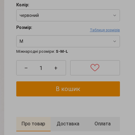
Колір:
червоний
Розмір:
Таблиця розмірів
M
Міжнародні розміри:
S-M-L
–
+
В кошик
Про товар
Доставка
Оплата