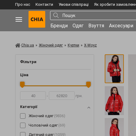
Про нас
Контакти
Умови співпраці
Як зробити замовлен
Бренди
Одяг
Взуття
Аксесуари
Chia.ua
»
Жіночий одяг
»
Куртки
»
X-Woyz
Фільтри
Ціна
-
грн.
Категорії
Жіночий одяг
(9836)
Чоловічий одяг
(69)
Дитячий одяг
(1059)