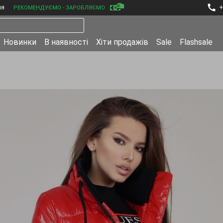
ня
+
РЕКОМЕНДУЄМО - ЗАРОБЛЯЄМО
Новинки
В наявності
Хіти продажів
Sale
Flashsale