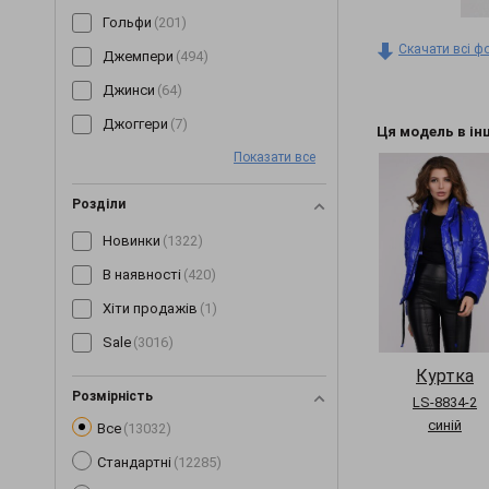
Гольфи
(201)
Скачати всі ф
Джемпери
(494)
Джинси
(64)
Джоггери
(7)
Ця модель в ін
Показати все
Жилетки
(153)
Капелюхи
(31)
Розділи
Капрі
(89)
Новинки
(1322)
Кардигани
(258)
В наявності
(420)
Кеди
(3)
Хіти продажів
(1)
Кепки
(190)
Sale
(3016)
Комбінезони
(245)
Куртка
Комплекти
(268)
Розмірність
LS-8834-2
синій
Все
(13032)
Коміри
(6)
Стандартні
(12285)
Корсети
(63)