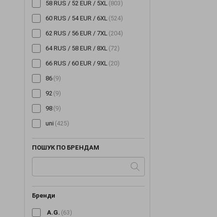
58 RUS / 52 EUR / 5XL
(803)
60 RUS / 54 EUR / 6XL
(524)
62 RUS / 56 EUR / 7XL
(204)
64 RUS / 58 EUR / 8XL
(72)
66 RUS / 60 EUR / 9XL
(20)
86
(9)
92
(9)
98
(9)
uni
(425)
ПОШУК ПО БРЕНДАМ
Бренди
A.G.
(63)