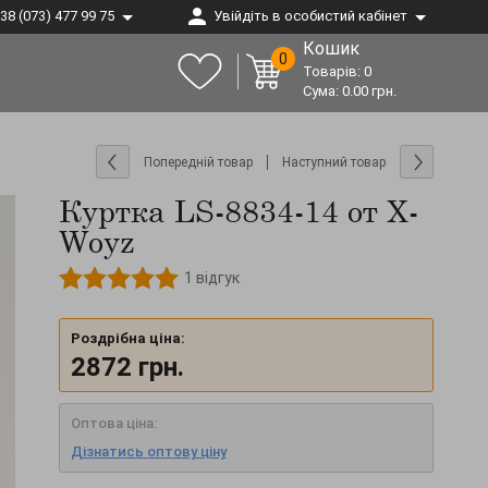
38 (073) 477 99 75
Увійдіть в особистий кабінет
Кошик
0
Товарів:
0
Сума:
0.00
грн.
Попередній товар
Наступний товар
Куртка LS-8834-14 от X-
Woyz
1
відгук
Роздрібна ціна:
2872
грн.
Оптова ціна:
Дізнатись оптову ціну