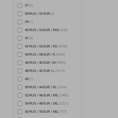
37
(3)
Шорти
(196)
38 RUS / 32 EUR
(2)
Штани
(705)
39
(1)
Шуби
(14)
40 RUS / 34 EUR / XXS
(200)
41
(4)
42 RUS / 36 EUR / XS
(3050)
44 RUS / 38 EUR / S
(6268)
46 RUS / 40 EUR / M
(5855)
48 RUS / 42 EUR / L
(5319)
49
(1)
50 RUS / 44 EUR / XL
(3764)
52 RUS / 46 EUR / XXL
(2482)
54 RUS / 48 EUR / 3XL
(2021)
56 RUS / 50 EUR / 4XL
(757)