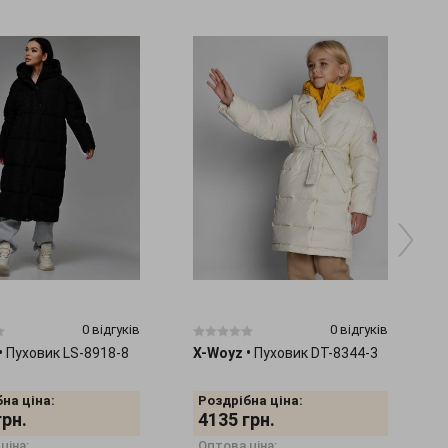
0 відгуків
0 відгуків
•
Пуховик LS-8918-8
X-Woyz
•
Пуховик DT-8344-3
на ціна:
Роздрібна ціна:
грн.
4135
грн.
ціна:
Оптова ціна: