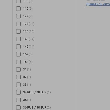
110
(9)
Снуди
(126)
Дізнатись опто
116
(9)
Сорочки
(354)
122
(9)
Спідниці
(521)
128
(14)
Сукні
(3346)
134
(14)
Сумки
(14)
140
(14)
Толстовки
(48)
146
(14)
Топи
(254)
152
(5)
Туніки
(143)
158
(6)
Футболки
(259)
31
(1)
Халати
(20)
32
(1)
Худі
(95)
33
(1)
Хустинки та бандани
(16)
34 RUS / 28 EUR
(1)
Чепчики
(2)
35
(1)
Шалі та шарфи
(59)
36 RUS / 30 EUR
(2)
Шапки
(1349)