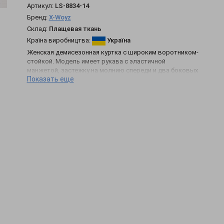
Артикул:
LS-8834-14
Бренд:
X-Woyz
Склад:
Плащевая ткань
Країна виробництва:
Україна
Женская демисезонная куртка с широким воротником-
стойкой. Модель имеет рукава с эластичной
манжетой, застежку на молнию спереди и два боковых
Показать еще
кармана на молнии. Особенность модели, - широкие
шнурки-завязки черного цвета на воротнике и внизу
куртки.
Длина: 56 см
Параметры модели: 85-65-93
Рост модели: 170 см
Мех: Без меха
Сезон: Демисезон
Состав: 100%Polyester
Тип застежки: Молния
Утеплитель: Silicone