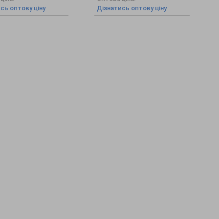
сь оптову ціну
Дізнатись оптову ціну