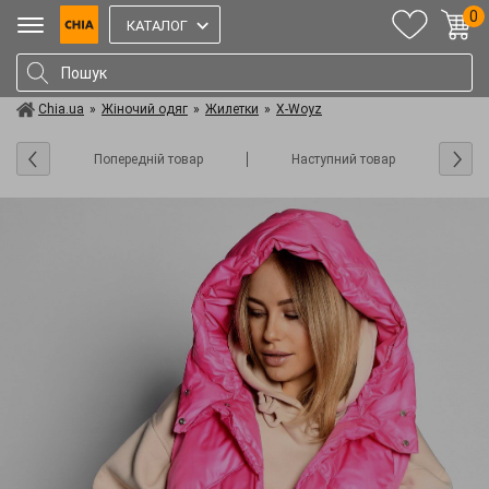
0
КАТАЛОГ
Chia.ua
»
Жіночий одяг
»
Жилетки
»
X-Woyz
Попередній товар
Наступний товар