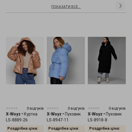
ПОКАЗАТИ ВСЕ...
0 відгуків
0 відгуків
0 відгуків
X-Woyz
•
Куртка
X-Woyz
•
Пуховик
X-Woyz
•
Пуховик
X
LS-8889-26
LS-8947-11
LS-8918-8
D
Роздрібна ціна:
Роздрібна ціна:
Роздрібна ціна: