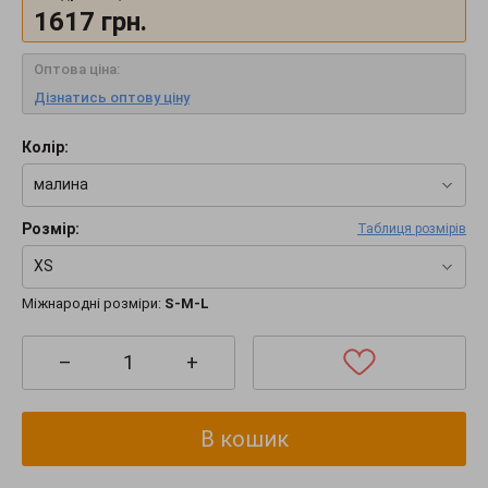
1617
грн.
Оптова ціна:
Дізнатись оптову ціну
Колір:
малина
Розмір:
Таблиця розмірів
XS
Міжнародні розміри:
S-M-L
–
+
В кошик