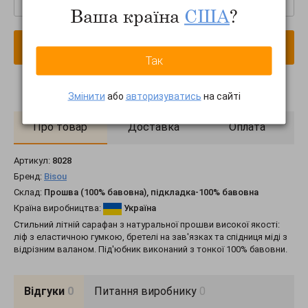
Ваша країна
США
?
В кошик
Так
Змінити
або
авторизуватись
на сайті
Про товар
Доставка
Оплата
Артикул:
8028
Бренд:
Bisou
Склад:
Прошва (100% бавовна), підкладка-100% бавовна
Країна виробництва:
Україна
Стильний літній сарафан з натуральної прошви високої якості:
ліф з еластичною гумкою, бретелі на зав'язках та спідниця міді з
відрізним валаном. Під'юбник виконаний з тонкої 100% бавовни.
Відгуки
0
Питання виробнику
0