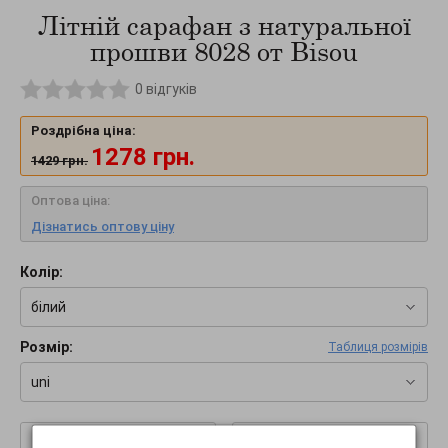
Літній сарафан з натуральної
прошви 8028 от Bisou
0
відгуків
Роздрібна ціна:
1278
грн.
1429
грн.
Оптова ціна:
Дізнатись оптову ціну
Колір:
білий
Розмір:
Таблиця розмірів
uni
–
+