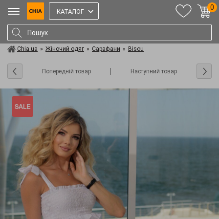
0
КАТАЛОГ
Chia.ua
»
Жіночий одяг
»
Сарафани
»
Bisou
Попередній товар
Наступний товар