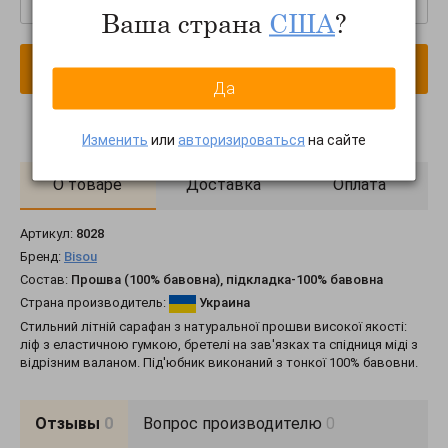
Ваша страна
США
?
В корзину
Да
Изменить
или
авторизироваться
на сайте
О товаре
Доставка
Оплата
Артикул:
8028
Бренд:
Bisou
Состав:
Прошва (100% бавовна), підкладка-100% бавовна
Страна производитель:
Украина
Стильний літній сарафан з натуральної прошви високої якості:
ліф з еластичною гумкою, бретелі на зав'язках та спідниця міді з
відрізним валаном. Під'юбник виконаний з тонкої 100% бавовни.
Отзывы
0
Вопрос производителю
0