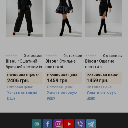
0 отзывов
0 отзывов
0 отзывов
Bisou
•
Ошатний
Bisou
•
Стильне
Bisou
•
Ошатне
B
брючний костюм із
плаття зі
плаття з
с
блискучим
спідницею-
відкритими
п
Розничная цена:
Розничная цена:
Розничная цена:
ефектом 6060
воланом 8107
плечима 8108
с
2406
грн.
1459
грн.
1459
грн.
в
Оптовая цена:
Оптовая цена:
Оптовая цена:
Узнать оптовую
Узнать оптовую
Узнать оптовую
цену
цену
цену