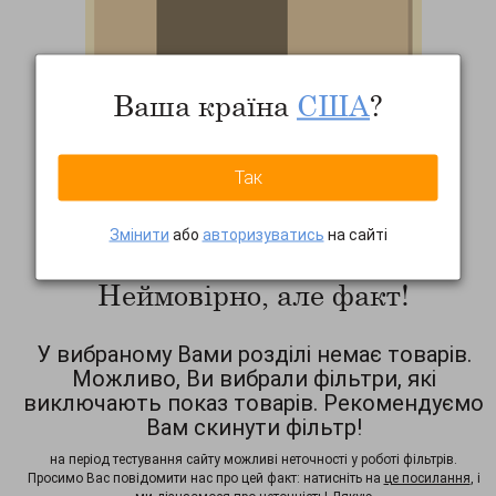
Ваша країна
США
?
Так
Змінити
або
авторизуватись
на сайті
Неймовірно, але факт!
У вибраному Вами розділі немає товарів.
Можливо, Ви вибрали фільтри, які
виключають показ товарів. Рекомендуємо
Вам скинути фільтр!
на період тестування сайту можливі неточності у роботі фільтрів.
Просимо Вас повідомити нас про цей факт: натисніть на
це посилання
, і