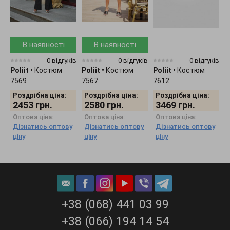
В наявності
В наявності
0 відгуків
0 відгуків
0 відгуків
Poliit
•
Костюм
Poliit
•
Костюм
Poliit
•
Костюм
P
7569
7567
7612
7
Роздрібна ціна:
Роздрібна ціна:
Роздрібна ціна:
2453
грн.
2580
грн.
3469
грн.
Оптова ціна:
Оптова ціна:
Оптова ціна:
Дізнатись оптову
Дізнатись оптову
Дізнатись оптову
ціну
ціну
ціну
ц
+38 (068) 441 03 99
+38 (066) 194 14 54