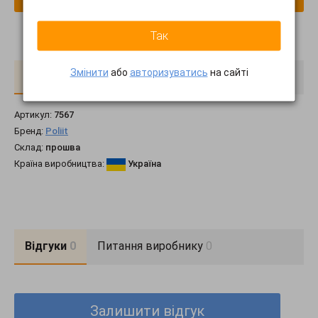
Так
Змінити
або
авторизуватись
на сайті
Про товар
Доставка
Оплата
Артикул:
7567
Бренд:
Poliit
Склад:
прошва
Країна виробництва:
Україна
Відгуки
0
Питання виробнику
0
Залишити відгук