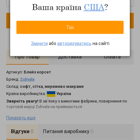
Ваша країна
США
?
В кошик
Так
Змінити
або
авторизуватись
на сайті
Про товар
Доставка
Оплата
Артикул:
Блейз корсет
Бренд:
Zuhvala
Склад:
софт, сітка, мереживо макраме
Країна виробництва:
Україна
Зверніть увагу!
В зв'язку з вимогами фабрики, повернення по
торговій марці Zuhvala не приймаються
Довжина рукава 70 см
Показать еще
Довжина від талії 42 см
Відгуки
0
Питання виробнику
0
Довжина сукні 85 см