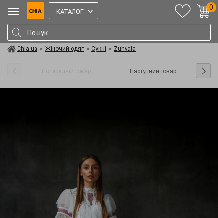
0
КАТАЛОГ
Chia.ua
»
Жіночий одяг
»
Сукні
»
Zuhvala
Попередній товар
Наступний товар