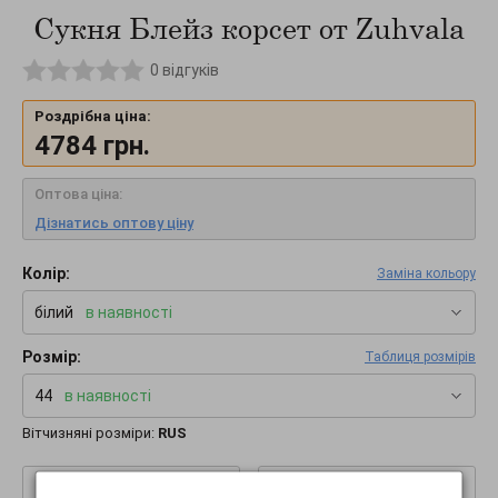
Сукня Блейз корсет от Zuhvala
0
відгуків
Роздрібна ціна:
4784
грн.
Оптова ціна:
Дізнатись оптову ціну
Колір:
Заміна кольору
білий
в наявності
Розмір:
Таблиця розмірів
44
в наявності
Вітчизняні розміри:
RUS
–
+