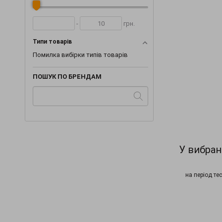
-
грн.
Типи товарів
Помилка вибірки типів товарів
ПОШУК ПО БРЕНДАМ
У вибран
на період те