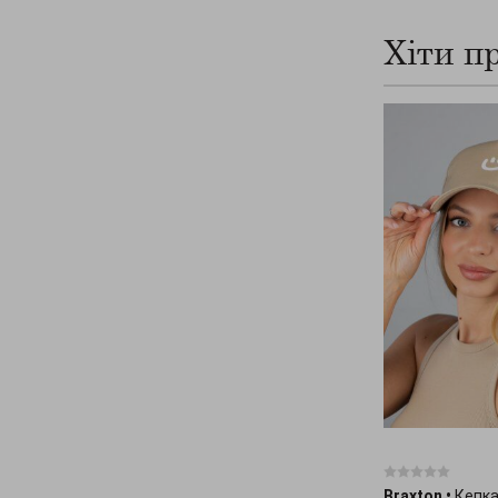
Хіти п
Braxton
•
Кепка