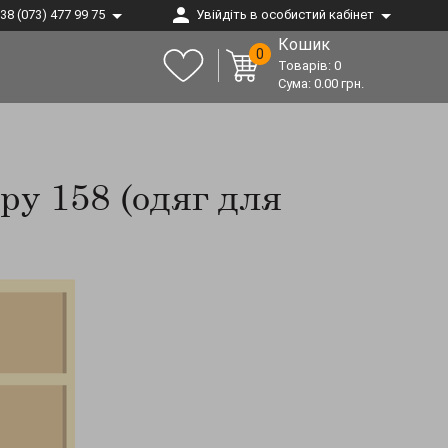
38 (073) 477 99 75
Увійдіть в особистий кабінет
Кошик
0
Товарів:
0
Сума:
0.00
грн.
ру 158 (одяг для