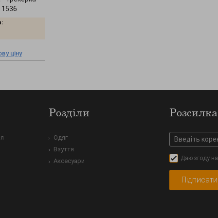
" 1536
:
ву ціну
Розділи
Розсилка
ня
Одяг
Взуття
Даю згоду на
Аксесуари