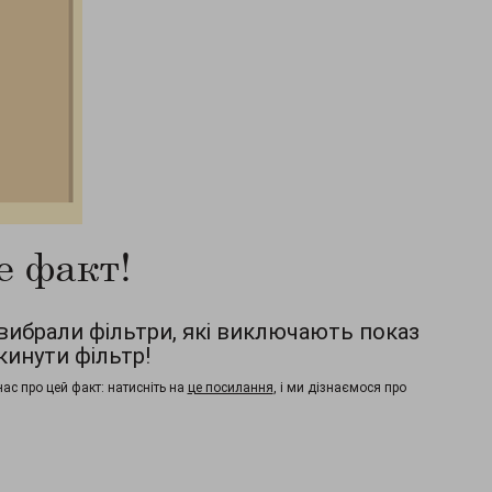
е факт!
 вибрали фільтри, які виключають показ
кинути фільтр!
нас про цей факт: натисніть на
це посилання
, і ми дізнаємося про