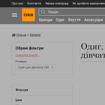
Про нас
Контакти
Умови співпраці
Як зробити замовлен
Бренди
Одяг
Взуття
Аксесуари
Chia.ua
»
Каталог
Одяг,
Обрані фільтри:
дівча
Очистити список
Розміри:
Одяг для дівчаток 158
Фільтри
Ціна