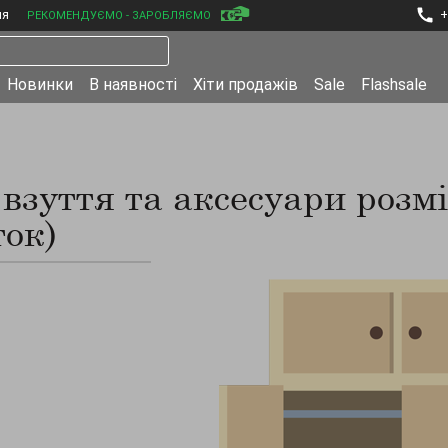
ня
+
РЕКОМЕНДУЄМО - ЗАРОБЛЯЄМО
Новинки
В наявності
Хіти продажів
Sale
Flashsale
 взуття та аксесуари розмі
ток)