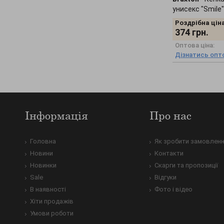
унисекс "Smile
Роздрібна ціна
374
грн.
Оптова ціна:
Дізнатись опто
Інформація
Про нас
Головна
Як зробити замовлен
Новини
Контакти
Новинки
Скарги та пропозиції
Sale
Відгуки
В наявності
Фото і відео
Хіти продажів
Умови роботи