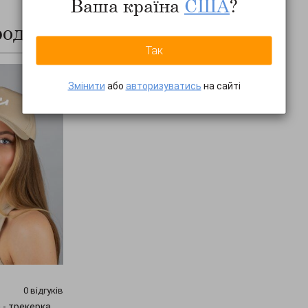
Ваша країна
США
?
родажів
ПОКАЗАТИ ВСЕ...
Так
Змінити
або
авторизуватись
на сайті
0 відгуків
 - трекерка