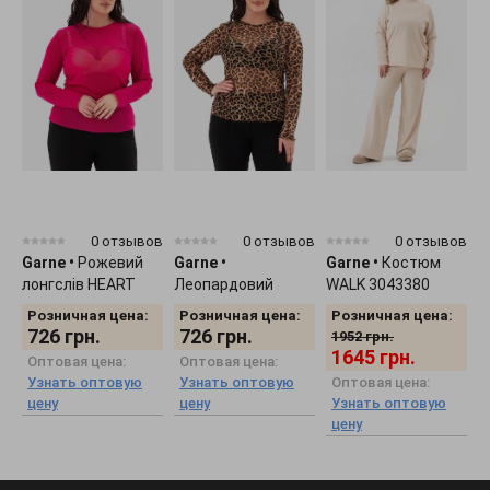
0 отзывов
0 отзывов
0 отзывов
Garne
•
Рожевий
Garne
•
Garne
•
Костюм
G
лонгслів HEART
Леопардовий
WALK 3043380
г
3043373
лонгслів HEART
к
Розничная цена:
Розничная цена:
Розничная цена:
3043374
726
грн.
726
грн.
1952
грн.
1645
грн.
Оптовая цена:
Оптовая цена:
Узнать оптовую
Узнать оптовую
Оптовая цена:
цену
цену
Узнать оптовую
цену