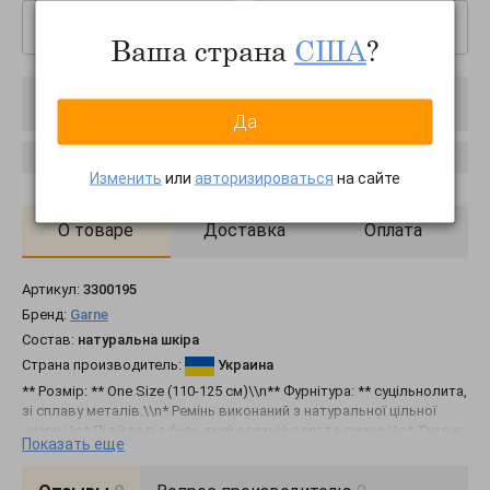
–
+
Ваша страна
США
?
Товар отключен
Да
Сообщить о появлении
Изменить
или
авторизироваться
на сайте
О товаре
Доставка
Оплата
Артикул:
3300195
Бренд:
Garne
Состав:
натуральна шкіра
Страна производитель:
Украина
** Розмір: ** One Size (110-125 cм)\\n** Фурнітура: ** суцільнолита,
зі сплаву металів.\\n* Ремінь виконаний з натуральної цільної
шкіри.\\n* Підійде під будь-який верхній одяг та сукню.\\n* Також
Показать еще
ремінь стане ідеальним подарунком, який нагадуватиме про вас
щодня.\\n* Всі ремені нашого виробництва обробляються
італійськими лаками та фарбами, тому такий ремінь не линяє на