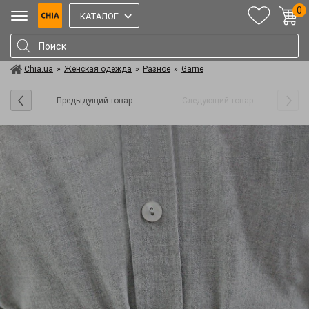
0
КАТАЛОГ
Chia.ua
»
Женская одежда
»
Разное
»
Garne
Предыдущий товар
Следующий товар