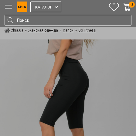
0
КАТАЛОГ
Chia.ua
»
Женская одежда
»
Капри
»
Go Fitness