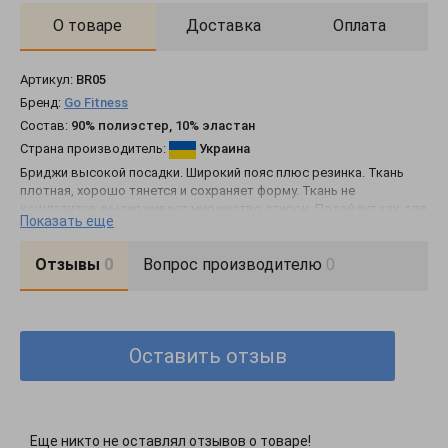
О товаре
Доставка
Оплата
Артикул:
BR05
Бренд:
Go Fitness
Состав:
90% полиэстер, 10% эластан
Страна производитель:
Украина
Бриджи высокой посадки. Широкий пояс плюс резинка. Ткань
плотная, хорошо тянется и сохраняет форму. Ткань не
кошлатится, выдерживает множество стирок. Подойдут как для
Показать еще
повседневной носки, так и для занятий спортом.
Отзывы
0
Вопрос производителю
0
Оставить отзыв
Еще никто не оставлял отзывов о товаре!