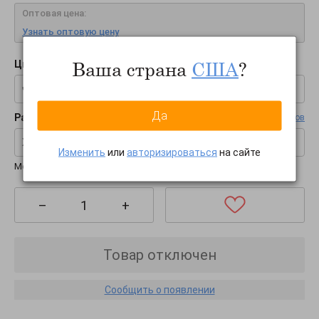
Оптовая цена:
Узнать оптовую цену
Ваша страна
США
?
Цвет:
черный
Да
Размер:
Таблица размеров
XS-S
Изменить
или
авторизироваться
на сайте
Международные размеры:
S-M-L
–
+
Товар отключен
Сообщить о появлении