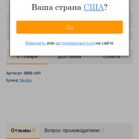
Ваша страна
США
?
Товар отключен
Да
Сообщить о появлении
Изменить
или
авторизироваться
на сайте
О товаре
Доставка
Оплата
Артикул:
3655-c01
Бренд:
Nenka
Отзывы
0
Вопрос производителю
0