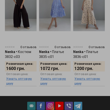
0 отзывов
0 отзывов
0 отзывов
Nenka
•
Костюм
Nenka
•
Платье
Nenka
•
Платье
N
3832-c03
3835-c01
3836-c01
3
Розничная цена:
Розничная цена:
Розничная цена:
1600
грн.
1072
грн.
1200
грн.
Оптовая цена:
Оптовая цена:
Оптовая цена:
Узнать оптовую
Узнать оптовую
Узнать оптовую
цену
цену
цену