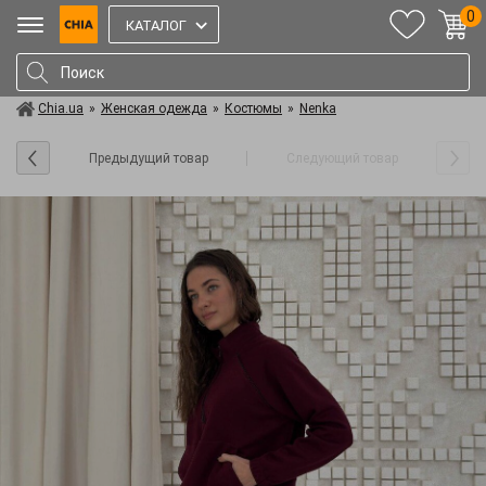
0
КАТАЛОГ
Chia.ua
»
Женская одежда
»
Костюмы
»
Nenka
Предыдущий товар
Следующий товар