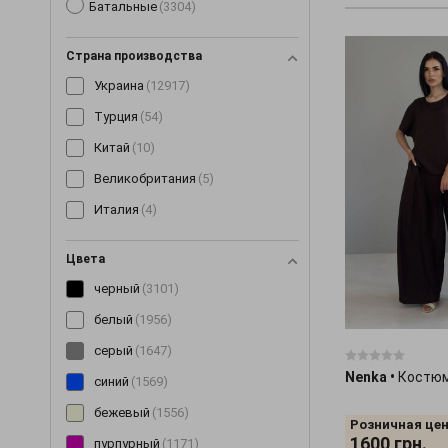
Батальные
(3304)
Костюмы
(1489)
Косынки и банданы
(16)
Страна производства
Кофты
(138)
Украина
(12917)
Кроссовки
(3)
Турция
(54)
Купальники
(11)
Китай
(10)
Куртки
(299)
Великобритания
(5)
Леггинсы
(189)
Италия
(4)
Майки
(100)
Маски
(12)
Цвета
Митенки
(4)
черный
(3101)
Накидки
(15)
белый
(1956)
Нижнее белье
(60)
серый
(1647)
Nenka
•
Костюм
Очки
(9)
синий
(1569)
Пальто
(198)
бежевый
(1556)
Розничная цен
Парки
(19)
1600
грн.
пурпурный
(1171)