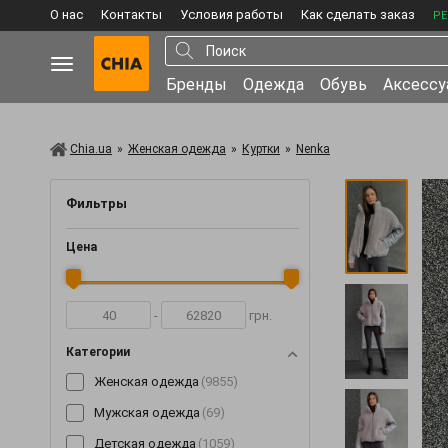
О нас
Контакты
Условия работы
Как сделать заказ
РЕ
Бренды
Одежда
Обувь
Аксесс
Chia.ua
»
Женская одежда
»
Куртки
»
Nenka
Фильтры
Цена
-
грн.
Категории
Женская одежда
(9855)
Мужская одежда
(69)
Детская одежда
(1059)