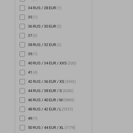
34 RUS / 28 EUR
(1)
Шорты
(196)
35
(1)
Шубы
(14)
36 RUS / 30 EUR
(2)
Юбки
(522)
37
(3)
38 RUS / 32 EUR
(2)
39
(1)
40 RUS / 34 EUR / XXS
(200)
41
(4)
42 RUS / 36 EUR / XS
(3042)
44 RUS / 38 EUR / S
(6282)
46 RUS / 40 EUR / M
(5869)
48 RUS / 42 EUR / L
(5333)
49
(1)
50 RUS / 44 EUR / XL
(3778)