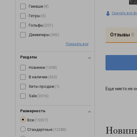
Гамаши
(8)
Скачать все ф
Гетры
(5)
Гольфы
(201)
Отзывы
0
Джемперы
(492)
Показать все
Джинсы
(64)
Джоггеры
(7)
Разделы
Жилетки
(153)
Новинки
(1308)
Капри
(89)
В наличии
(420)
Кардиганы
(255)
Хиты продаж
(1)
Еще никто не о
Кеды
(3)
Sale
(3016)
Кепки
(190)
Комбинезоны
(245)
Размерность
Все
(13037)
Комплекты
(268)
Новинк
Стандартные
(12288)
Корсеты
(63)