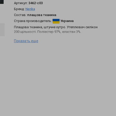
Артикул:
3462-c03
Бренд:
Nenka
Состав:
плащова тканина
Страна производитель:
Украина
Плащова тканина, штучне хутро. Утеплювач силікон
200 щільності. Поліестер 97%, еластвн 3%.
Довжина виробу 60 см
Показать еще
Довжина рукава спущене плече 48 см
Об'єм по лініії грудей 120 см
Всі заміри вказані в розмірі S. з кожним розміром
об'єм збільшується на 4 см
Декорирование: Однотонные модели
Стиль: Нарядный