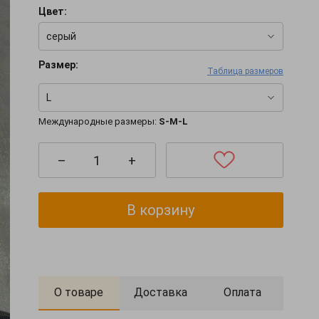
Цвет:
серый
Размер:
Таблица размеров
L
Международные размеры:
S-M-L
–
+
В корзину
О товаре
Доставка
Оплата