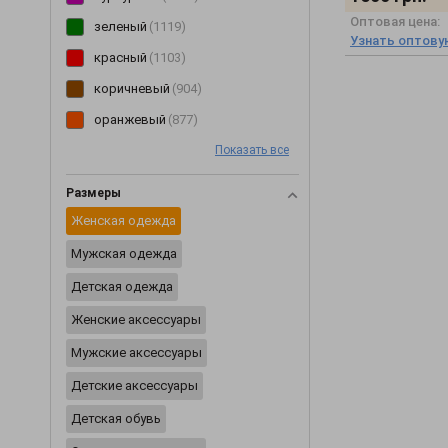
Оптовая цена:
Перчатки
(2)
зеленый
(1119)
Узнать оптову
Пиджаки
(233)
красный
(1103)
Пижамы
(62)
коричневый
(904)
Пинетки
(8)
оранжевый
(877)
Платья
(3354)
Показать все
розовый
(850)
Плащи
(6)
голубой
(749)
Размеры
Пледы
(29)
желтый
(599)
Женская одежда
Ползунки
(46)
мультиколор
(495)
Мужская одежда
Постельное белье
(2)
бирюзовый
(123)
Детская одежда
Пояса и ремни
(20)
салатовый
(86)
Женские аксессуары
Разное
(2422)
Мужские аксессуары
Рубашки
(354)
Детские аксессуары
Сарафаны
(202)
Детская обувь
Свитеры
(229)