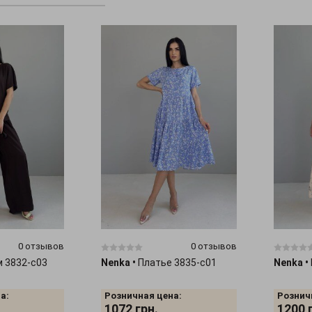
0 отзывов
0 отзывов
 3832-c03
Nenka
•
Платье 3835-c01
Nenka
•
а:
Розничная цена:
Рознич
1072
грн.
1200