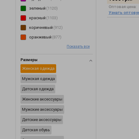
Оптовая цена:
Перчатки
(2)
зеленый
(1120)
Узнать оптову
Пиджаки
(233)
красный
(1103)
Пижамы
(62)
коричневый
(912)
Пинетки
(8)
оранжевый
(877)
Платья
(3354)
Показать все
розовый
(850)
Плащи
(6)
голубой
(750)
Размеры
Пледы
(29)
желтый
(600)
Женская одежда
Ползунки
(46)
мультиколор
(495)
Мужская одежда
Постельное белье
(2)
бирюзовый
(123)
Детская одежда
Пояса и ремни
(20)
салатовый
(86)
Женские аксессуары
Разное
(2425)
Мужские аксессуары
Рубашки
(354)
Детские аксессуары
Сарафаны
(202)
Детская обувь
Свитеры
(229)