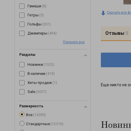
Гамаши
(8)
Скачать все ф
Гетры
(5)
Гольфы
(201)
Отзывы
0
Джемперы
(494)
Показать все
Джинсы
(64)
Джоггеры
(7)
Разделы
Жилетки
(153)
Новинки
(1323)
Капри
(89)
В наличии
(419)
Кардиганы
(258)
Хиты продаж
(1)
Еще никто не о
Кеды
(3)
Sale
(3037)
Кепки
(190)
Комбинезоны
(245)
Размерность
Все
(13059)
Комплекты
(268)
Новинк
Стандартные
(12310)
Корсеты
(63)