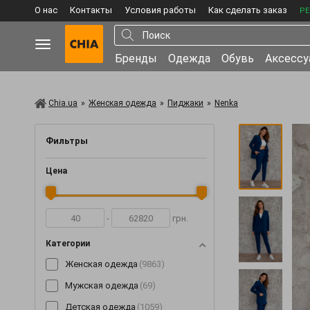
О нас
Контакты
Условия работы
Как сделать заказ
РЕ
Бренды
Одежда
Обувь
Аксесс
Chia.ua
»
Женская одежда
»
Пиджаки
»
Nenka
Фильтры
Цена
-
грн.
Категории
Женская одежда
(9863)
Мужская одежда
(69)
Детская одежда
(1059)