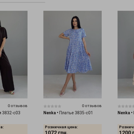
0 отзывов
0 отзывов
 3832-c03
Nenka
•
Платье 3835-c01
Nenka
•
а:
Розничная цена:
Рознич
1072
грн.
1200