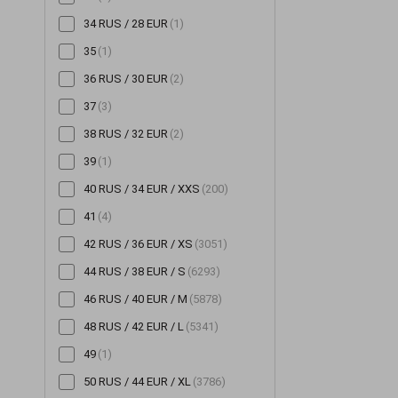
34 RUS / 28 EUR
(1)
Шорты
(196)
35
(1)
Шубы
(14)
36 RUS / 30 EUR
(2)
Юбки
(522)
37
(3)
38 RUS / 32 EUR
(2)
39
(1)
40 RUS / 34 EUR / XXS
(200)
41
(4)
42 RUS / 36 EUR / XS
(3051)
44 RUS / 38 EUR / S
(6293)
46 RUS / 40 EUR / M
(5878)
48 RUS / 42 EUR / L
(5341)
49
(1)
50 RUS / 44 EUR / XL
(3786)