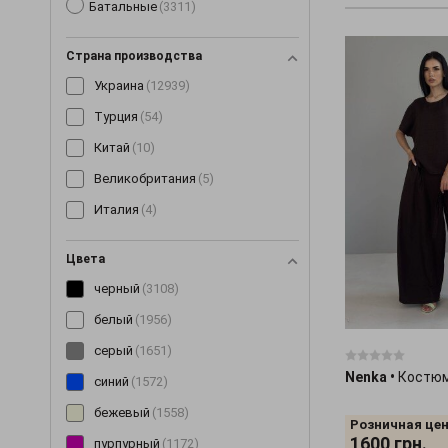
Батальные
(3311)
Костюмы
(1489)
Косынки и банданы
(16)
Страна производства
Кофты
(138)
Украина
(12939)
Кроссовки
(3)
Турция
(54)
Купальники
(11)
Китай
(10)
Куртки
(298)
Великобритания
(5)
Леггинсы
(189)
Италия
(4)
Майки
(100)
Маски
(12)
Цвета
Митенки
(4)
черный
(3108)
Накидки
(15)
белый
(1956)
Нижнее белье
(60)
серый
(1651)
Nenka
•
Костюм
Очки
(9)
синий
(1572)
Пальто
(198)
бежевый
(1558)
Розничная цен
Парки
(19)
1600
грн.
пурпурный
(1172)