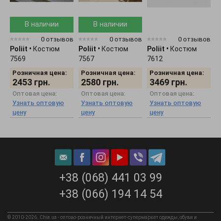
В наличии
В наличии
0 отзывов
0 отзывов
0 отзывов
Poliit
•
Костюм
Poliit
•
Костюм
Poliit
•
Костюм
P
7569
7567
7612
7
Розничная цена:
Розничная цена:
Розничная цена:
2453
грн.
2580
грн.
3469
грн.
Оптовая цена:
Оптовая цена:
Оптовая цена:
Узнать оптовую
Узнать оптовую
Узнать оптовую
цену
цену
цену
+38 (068) 441 03 99
+38 (066) 194 14 54
© 2010-2026. Chia.ua - оптово-розничный интернет-супермаркет одежды, обуви и