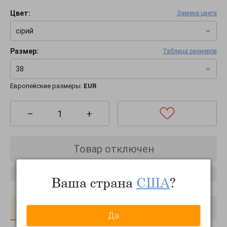
Цвет:
Замена цвета
сірий
Размер:
Таблица размеров
38
Европейские размеры:
EUR
–
+
Товар отключен
Сообщить о появлении
Ваша страна
США
?
О товаре
Доставка
Оплата
Да