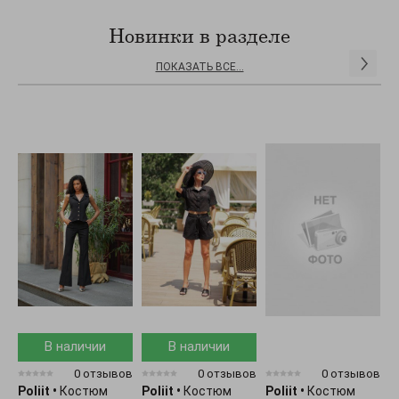
Новинки в разделе
ПОКАЗАТЬ ВСЕ...
В наличии
В наличии
0 отзывов
0 отзывов
0 отзывов
Poliit
•
Костюм
Poliit
•
Костюм
Poliit
•
Костюм
P