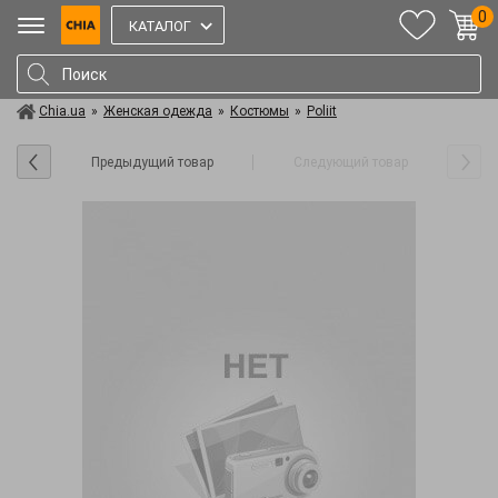
0
КАТАЛОГ
Chia.ua
»
Женская одежда
»
Костюмы
»
Poliit
Предыдущий товар
Следующий товар