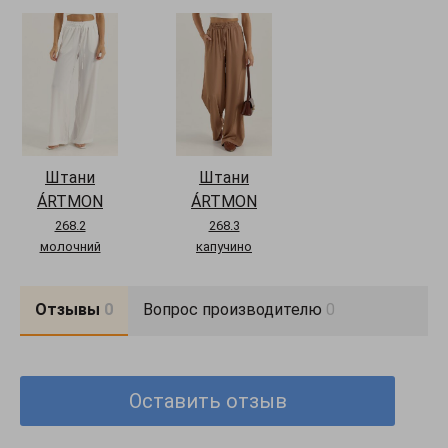
Состояние: Новое
Вид: Штани
Сезонність: цілорічний
Стиль: офісний, повсякденний (casual), романтичний
Довжина виробу по боковому шву: 42р.-48р.- 112 см.
Довжина виробу по кроковому шву: 42р.-48р.- 82 - 83 см.
Штани
Штани
ÁRTMON
ÁRTMON
268.2
268.3
молочний
капучино
Отзывы
0
Вопрос производителю
0
Оставить отзыв