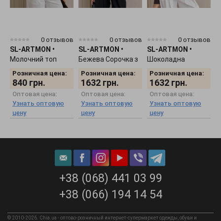
0 отзывов
0 отзывов
0 отзывов
SL-ARTMON
•
SL-ARTMON
•
SL-ARTMON
•
S
Молочний топ
Бежева Сорочка з
Шоколадна
М
572.2
шовку 590.3
сорочка з шовку
ш
Розничная цена:
Розничная цена:
Розничная цена:
590.2
840
грн.
1632
грн.
1632
грн.
Оптовая цена:
Оптовая цена:
Оптовая цена:
Узнать оптовую
Узнать оптовую
Узнать оптовую
цену
цену
цену
+38 (068) 441 03 99
+38 (066) 194 14 54
© 2010-2026. Chia.ua - оптово-розничный интернет-супермаркет одежды, обуви и