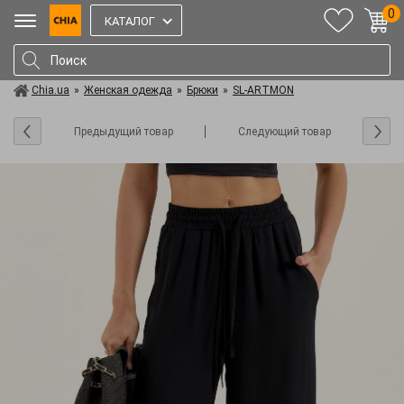
0
КАТАЛОГ
Chia.ua
»
Женская одежда
»
Брюки
»
SL-ARTMON
Предыдущий товар
Следующий товар