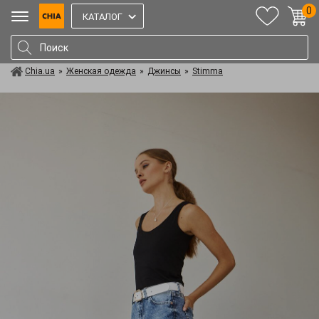
0
КАТАЛОГ
Chia.ua
»
Женская одежда
»
Джинсы
»
Stimma