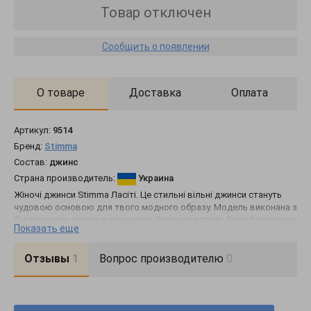
Товар отключен
Сообщить о появлении
О товаре
Доставка
Оплата
Артикул:
9514
Бренд:
Stimma
Состав:
джинс
Страна производитель:
Украина
Жіночі джинси Stimma Ласіті. Це стильні вільні джинси стануть
чудовою основою для твого модного образу. Модель виконана з
бавовняного деніму з кишенями. Завищена талія. Застібається на
Показать еще
ґудзик та блискавку.
Отзывы
1
Вопрос производителю
0