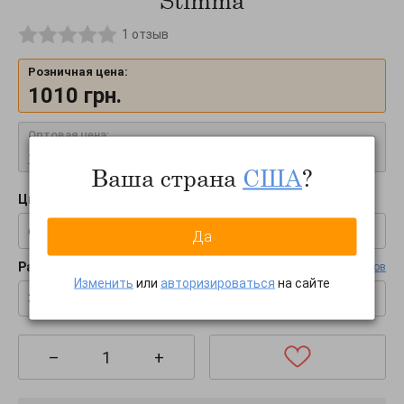
Stimma
1
отзыв
Розничная цена:
1010
грн.
Оптовая цена:
Узнать оптовую цену
Ваша страна
США
?
Цвет:
синий
Да
Размер:
Таблица размеров
Изменить
или
авторизироваться
на сайте
38
–
+