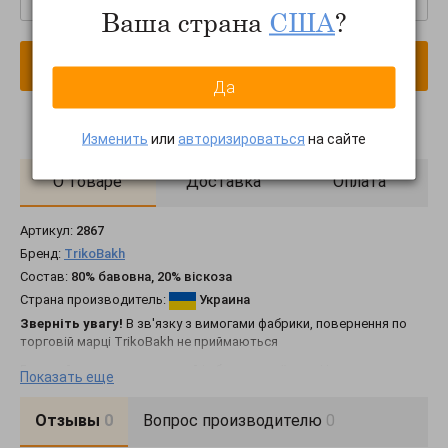
Ваша страна
США
?
В корзину
Да
Изменить
или
авторизироваться
на сайте
О товаре
Доставка
Оплата
Артикул:
2867
Бренд:
TrikoBakh
Состав:
80% бавовна, 20% віскоза
Страна производитель:
Украина
Зверніть увагу!
В зв'язку з вимогами фабрики, повернення по
торговій марці TrikoBakh не приймаються
Базовий джемпер виконаний із бавовняної пряжі із додаванням
Показать еще
віскози в щільному, об'ємному переплетенні.
Класичний крій, комфортна лінія плеча, охайна горловина-
Отзывы
0
Вопрос производителю
0
резинка.