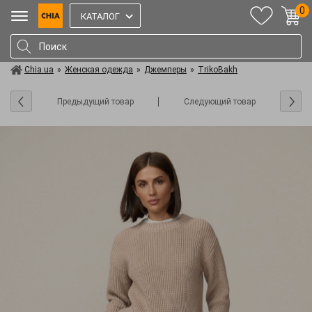
0
КАТАЛОГ
Chia.ua
»
Женская одежда
»
Джемперы
»
TrikoBakh
Предыдущий товар
Следующий товар