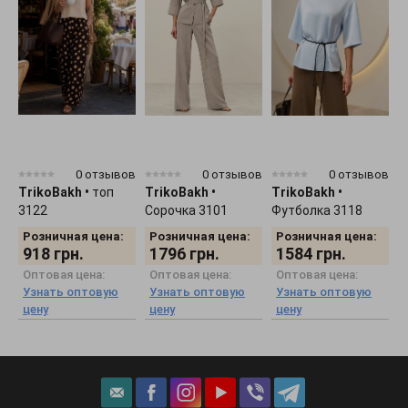
0 отзывов
0 отзывов
0 отзывов
TrikoBakh
•
топ
TrikoBakh
•
TrikoBakh
•
T
3122
Сорочка 3101
Футболка 3118
3
Розничная цена:
Розничная цена:
Розничная цена:
918
грн.
1796
грн.
1584
грн.
Оптовая цена:
Оптовая цена:
Оптовая цена:
Узнать оптовую
Узнать оптовую
Узнать оптовую
цену
цену
цену