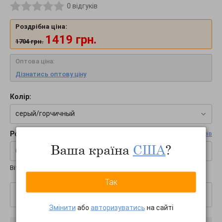
0
відгуків
Роздрібна ціна:
1419
грн.
1704
грн.
Оптова ціна:
Дізнатись оптову ціну
Колір:
серый/горчичный
Розмір:
Таблиця розмірів
Ваша країна
США
?
60
Вітчизняні розміри:
RUS
Так
–
+
Змінити
або
авторизуватись
на сайті