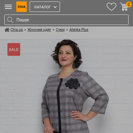
0
КАТАЛОГ
Chia.ua
»
Жіночий одяг
»
Сукні
»
Alenka Plus