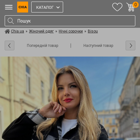
0
КАТАЛОГ
Chia.ua
»
Жіночий одяг
»
Нічні сорочки
»
Bisou
Попередній товар
Наступний товар