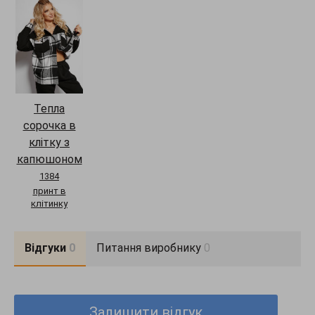
Тепла
сорочка в
клітку з
капюшоном
1384
принт в
клітинку
Відгуки
0
Питання виробнику
0
Залишити відгук