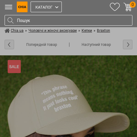
0
КАТАЛОГ
Chia.ua
»
Чоловічі и жіночі аксесуари
»
Кепки
»
Braxton
Попередній товар
Наступний товар