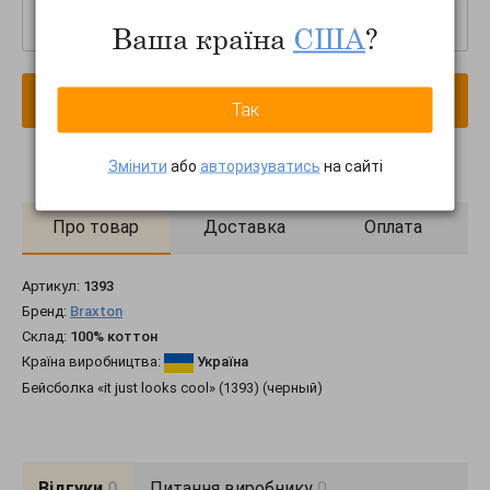
–
+
Ваша країна
США
?
В кошик
Так
Змінити
або
авторизуватись
на сайті
Про товар
Доставка
Оплата
Артикул:
1393
Бренд:
Braxton
Склад:
100% коттон
Країна виробництва:
Україна
Бейсболка «it just looks cool» (1393) (черный)
Відгуки
0
Питання виробнику
0