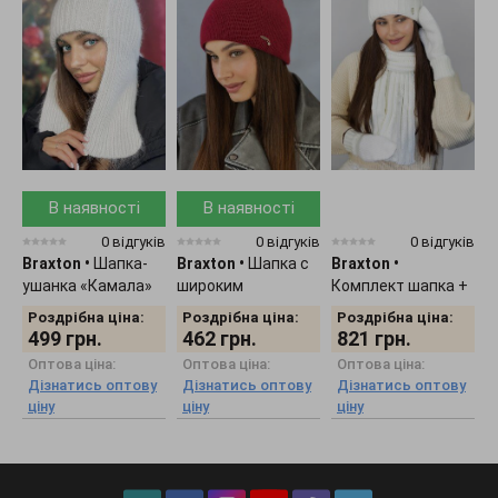
В наявності
В наявності
0 відгуків
0 відгуків
0 відгуків
Braxton
•
Шапка-
Braxton
•
Шапка с
Braxton
•
B
ушанка «Камала»
широким
Комплект шапка +
К
4725
отворотом "Кьяра"
шарф + рукавички
7
Роздрібна ціна:
Роздрібна ціна:
Роздрібна ціна:
5167
женский 5309
499
грн.
462
грн.
821
грн.
Оптова ціна:
Оптова ціна:
Оптова ціна:
Дізнатись оптову
Дізнатись оптову
Дізнатись оптову
ціну
ціну
ціну
ц