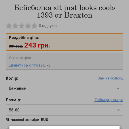
Бейсболка «it just looks cool»
1393 от Braxton
0
відгуків
Роздрібна ціна:
243
грн.
301
грн.
Оптова ціна:
Дізнатись оптову ціну
Колір:
Заміна кольору
бежевый
Розмір:
Таблиця розмірів
56-60
Вітчизняні розміри:
RUS