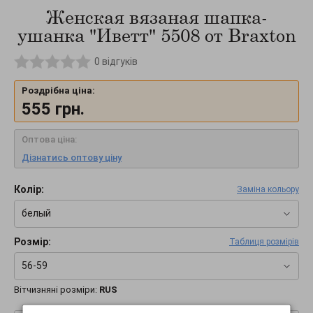
Женская вязаная шапка-
ушанка "Иветт" 5508 от Braxton
0
відгуків
Роздрібна ціна:
555
грн.
Оптова ціна:
Дізнатись оптову ціну
Колір:
Заміна кольору
белый
Розмір:
Таблиця розмірів
56-59
Вітчизняні розміри:
RUS