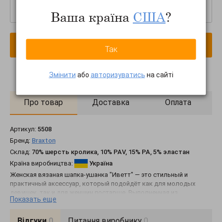
–
+
Ваша країна
США
?
В кошик
Так
Змінити
або
авторизуватись
на сайті
Про товар
Доставка
Оплата
Артикул:
5508
Бренд:
Braxton
Склад:
70% шерсть кролика, 10% PAV, 15% PA, 5% эластан
Країна виробництва:
Україна
Женская вязаная шапка-ушанка "Иветт" — это стильный и
практичный аксессуар, который подойдёт как для молодых
девушек, так и для женщин постарше. Выполненная из
Показать еще
шерстяной пряжи с добавлением ангоровой шерсти, эта модель
обеспечивает тепло и комфорт даже в самые холодные зимние
дни. Шапка "Иветт" плотно облегает голову и надёжно
Відгуки
0
Питання виробнику
0