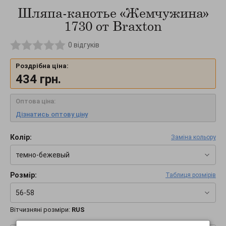
Шляпа-канотье «Жемчужина»
1730 от Braxton
0
відгуків
Роздрібна ціна:
434
грн.
Оптова ціна:
Дізнатись оптову ціну
Колір:
Заміна кольору
темно-бежевый
Розмір:
Таблиця розмірів
56-58
Вітчизняні розміри:
RUS