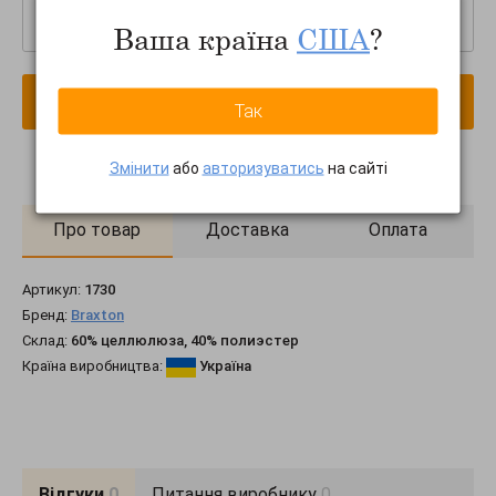
–
+
Ваша країна
США
?
В кошик
Так
Змінити
або
авторизуватись
на сайті
Про товар
Доставка
Оплата
Артикул:
1730
Бренд:
Braxton
Склад:
60% целлюлюза, 40% полиэстер
Країна виробництва:
Україна
Відгуки
0
Питання виробнику
0