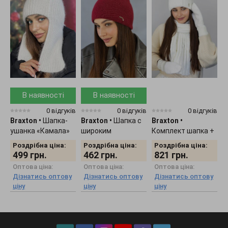
В наявності
В наявності
0 відгуків
0 відгуків
0 відгуків
Braxton
•
Шапка-
Braxton
•
Шапка с
Braxton
•
B
ушанка «Камала»
широким
Комплект шапка +
К
4725
отворотом "Кьяра"
шарф + рукавички
7
Роздрібна ціна:
Роздрібна ціна:
Роздрібна ціна:
5167
женский 5309
499
грн.
462
грн.
821
грн.
Оптова ціна:
Оптова ціна:
Оптова ціна:
Дізнатись оптову
Дізнатись оптову
Дізнатись оптову
ціну
ціну
ціну
ц