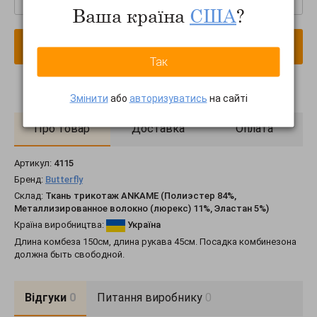
Ваша країна
США
?
В кошик
Так
Змінити
або
авторизуватись
на сайті
Про товар
Доставка
Оплата
Артикул:
4115
Бренд:
Butterfly
Склад:
Ткань трикотаж ANKAME (Полиэстер 84%,
Металлизированное волокно (люрекс) 11%, Эластан 5%)
Країна виробництва:
Україна
Длина комбеза 150см, длина рукава 45см. Посадка комбинезона
должна быть свободной.
Відгуки
0
Питання виробнику
0