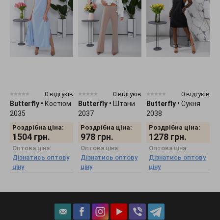
0 відгуків
0 відгуків
0 відгуків
Butterfly
•
Костюм
Butterfly
•
Штани
Butterfly
•
Сукня
B
2035
2037
2038
С
Роздрібна ціна:
Роздрібна ціна:
Роздрібна ціна:
1504
грн.
978
грн.
1278
грн.
Оптова ціна:
Оптова ціна:
Оптова ціна:
Дізнатись оптову
Дізнатись оптову
Дізнатись оптову
ціну
ціну
ціну
ц