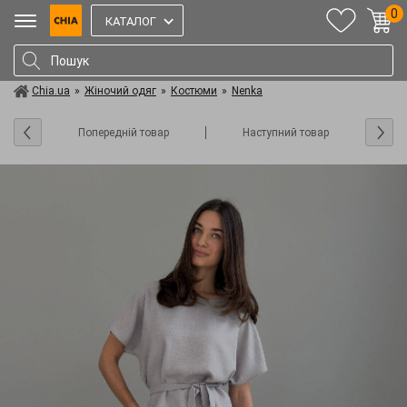
0
КАТАЛОГ
Chia.ua
»
Жіночий одяг
»
Костюми
»
Nenka
Попередній товар
Наступний товар