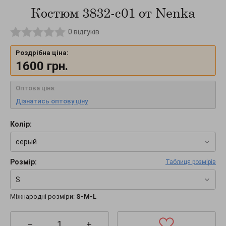
Костюм 3832-c01 от Nenka
0
відгуків
Роздрібна ціна:
1600
грн.
Оптова ціна:
Дізнатись оптову ціну
Колір:
серый
Розмір:
Таблиця розмірів
S
Міжнародні розміри:
S-M-L
–
+