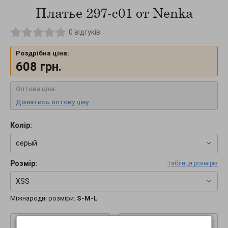
Платье 297-c01 от Nenka
0
відгуків
Роздрібна ціна:
608
грн.
Оптова ціна:
Дізнатись оптову ціну
Колір:
серый
Розмір:
Таблиця розмірів
XSS
Міжнародні розміри:
S-M-L
–
+