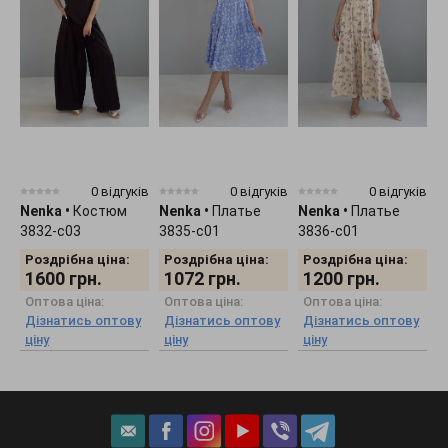
0 відгуків
0 відгуків
0 відгуків
Nenka
•
Костюм
Nenka
•
Платье
Nenka
•
Платье
N
3832-c03
3835-c01
3836-c01
3
Роздрібна ціна:
Роздрібна ціна:
Роздрібна ціна:
1600
грн.
1072
грн.
1200
грн.
Оптова ціна:
Оптова ціна:
Оптова ціна:
Дізнатись оптову
Дізнатись оптову
Дізнатись оптову
ціну
ціну
ціну
ц