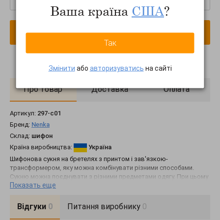
Ваша країна
США
?
В кошик
Так
Змінити
або
авторизуватись
на сайті
Про товар
Доставка
Оплата
Артикул:
297-c01
Бренд:
Nenka
Склад:
шифон
Країна виробництва:
Україна
Шифонова сукня на бретелях з принтом і зав'язкою-
трансформером, яку можна комбінувати різними способами.
Сукню можна поєднувати з різними предметами одягу. При цьому
Показать еще
вони відмінно поєднуються з найрізноманітнішими видами
взуття.
Відгуки
0
Питання виробнику
0
Декорирование: С цветочным принтом