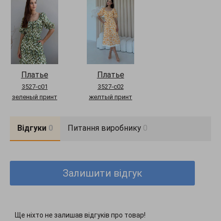
З кожним розміром об'єми збільшуються на 4 см
Декорирование: С растительным принтом
Фасон платья: Платья-рубашки
Стиль: Повседневный(casual)
Платье
Платье
3527-c01
3527-c02
зеленый принт
желтый принт
Відгуки
0
Питання виробнику
0
Залишити відгук
Ще ніхто не залишав відгуків про товар!