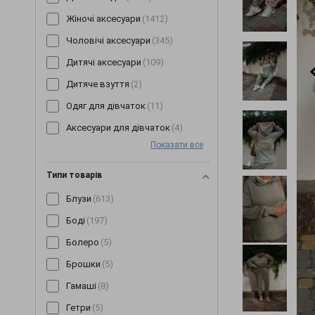
Жіночі аксесуари
(1412)
Чоловічі аксесуари
(345)
Дитячі аксесуари
(109)
Дитяче взуття
(2)
Одяг для дівчаток
(11)
Аксесуари для дівчаток
(4)
Показати все
Типи товарів
Блузи
(613)
Боді
(197)
Болеро
(5)
Брошки
(5)
Гамаші
(8)
Гетри
(5)