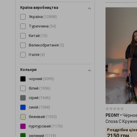
Костюми
(1489)
Країна виробництва
Кофти
(138)
Україна
(12898)
Кросівки
(3)
Туреччина
(54)
Купальники
(11)
Китай
(10)
Куртки
(300)
Великобританія
(5)
Леггінси
(189)
Італія
(4)
Майки
(100)
Маски
(12)
Кольори
Мітенки
(4)
чорний
(3095)
Накидки
(15)
білий
(1956)
Нижня білизна
(60)
сірий
(1646)
Нічні сорочки
(192)
синій
(1568)
PEONY
•
Чёрное
Окуляри
(9)
бежевий
(1555)
Споза С Круже
Пальто
(198)
пурпуровий
(1170)
Роздрібна ціна
Парки
(19)
2150
грн.
зелений
(1119)