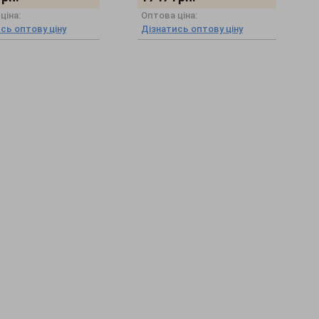
ціна:
Оптова ціна:
сь оптову ціну
Дізнатись оптову ціну