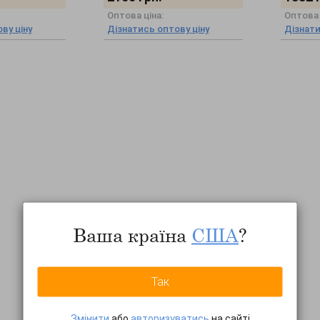
Оптова ціна:
Оптова 
ву ціну
Дізнатись оптову ціну
Дізнати
Ваша країна
США
?
Так
Змінити
або
авторизуватись
на сайті