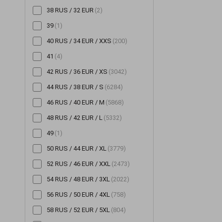
38 RUS / 32 EUR
(2)
Шорти
(196)
39
(1)
Штани
(705)
40 RUS / 34 EUR / XXS
(200)
Шуби
(14)
41
(4)
42 RUS / 36 EUR / XS
(3042)
44 RUS / 38 EUR / S
(6284)
46 RUS / 40 EUR / M
(5868)
48 RUS / 42 EUR / L
(5332)
49
(1)
50 RUS / 44 EUR / XL
(3779)
52 RUS / 46 EUR / XXL
(2473)
54 RUS / 48 EUR / 3XL
(2022)
56 RUS / 50 EUR / 4XL
(758)
58 RUS / 52 EUR / 5XL
(804)