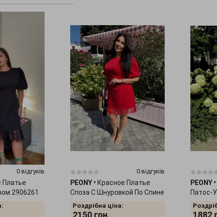
0 відгуків
0 відгуків
 Платье
PEONY
•
Красное Платье
PEONY
•
вом 2906261
Споза С Шнуровкой По Спине
Патос-У
2906263
Шортам
:
Роздрібна ціна:
Роздріб
2150
грн.
1882