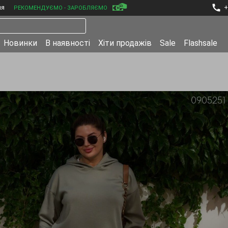
ня
+
РЕКОМЕНДУЄМО - ЗАРОБЛЯЄМО
Новинки
В наявності
Хіти продажів
Sale
Flashsale