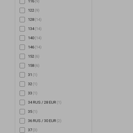
116
(9)
Снуди
(126)
122
(9)
Сорочки
(354)
128
(14)
Спідниці
(522)
134
(14)
Сукні
(3355)
140
(14)
Сумки
(14)
146
(14)
Толстовки
(48)
152
(6)
Топи
(254)
158
(6)
Туніки
(143)
31
(1)
Футболки
(259)
32
(1)
Халати
(20)
33
(1)
Худі
(95)
34 RUS / 28 EUR
(1)
Хустинки та бандани
(16)
35
(1)
Чепчики
(2)
36 RUS / 30 EUR
(2)
Шалі та шарфи
(59)
37
(3)
Шапки
(1314)