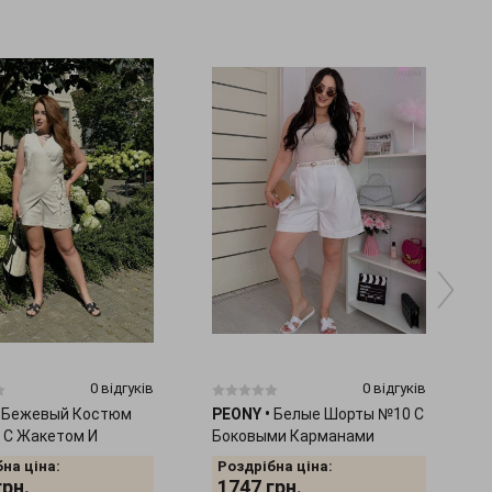
0 відгуків
0 відгуків
Бежевый Костюм
PEONY
•
Белые Шорты №10 С
 С Жакетом И
Боковыми Карманами
и 1406252
0903264
на ціна:
Роздрібна ціна:
грн.
1747
грн.