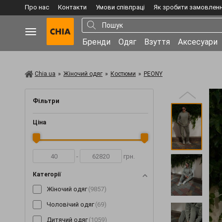
Про нас
Контакти
Умови співпраці
Як зробити замовлен
Бренди
Одяг
Взуття
Аксесуари
Chia.ua
»
Жіночий одяг
»
Костюми
»
PEONY
Фільтри
Ціна
-
грн.
Категорії
Жіночий одяг
(9857)
Чоловічий одяг
(69)
Дитячий одяг
(1059)