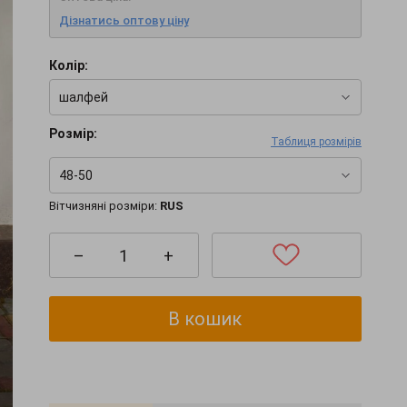
Дізнатись оптову ціну
Колір:
шалфей
Розмір:
Таблиця розмірів
48-50
Вітчизняні розміри:
RUS
–
+
В кошик