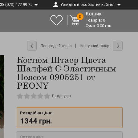
38 (073) 477 99 75
Увійдіть в особистий кабінет
Кошик
0
Товарів:
0
Сума:
0.00
грн.
Попередній товар
Наступний товар
Костюм Штаер Цвета
Шалфей С Эластичным
Поясом 0905251 от
PEONY
0
відгуків
Роздрібна ціна:
1344
грн.
Оптова ціна: