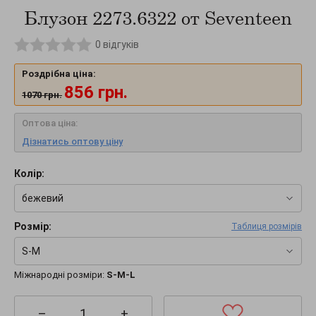
Блузон 2273.6322 от Seventeen
0
відгуків
Роздрібна ціна:
856
грн.
1070
грн.
Оптова ціна:
Дізнатись оптову ціну
Колір:
бежевий
Розмір:
Таблиця розмірів
S-M
Міжнародні розміри:
S-M-L
–
+