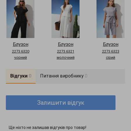
Догляд за одягом:
ручне прання до 30°
Довжина виробу:
S-M = 61 см, L-XL = 63 см, XXL-3XL = 64 см
Комплектация:
блузон, пояс
Блузон
Блузон
Блузон
2273.6320
2273.6321
2273.6323
чорний
молочний
сірий
Відгуки
0
Питання виробнику
0
Залишити відгук
Ще ніхто не залишав відгуків про товар!