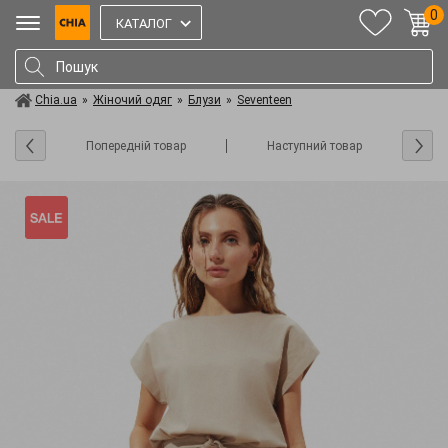
0
КАТАЛОГ
Chia.ua
»
Жіночий одяг
»
Блузи
»
Seventeen
Попередній товар
Наступний товар