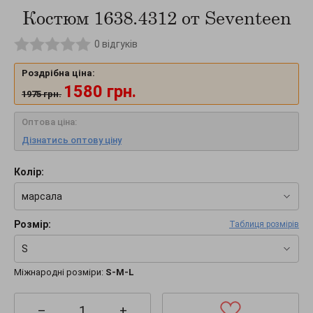
Костюм 1638.4312 от Seventeen
0
відгуків
Роздрібна ціна:
1580
грн.
1975
грн.
Оптова ціна:
Дізнатись оптову ціну
Колір:
марсала
Розмір:
Таблиця розмірів
S
Міжнародні розміри:
S-M-L
–
+