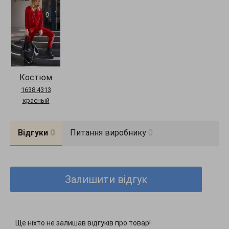
Фурнитура:
молния
Фасон:
прямой, свободный, с капюшоном, брюки прямого кроя,
с карманами, с манжетами, со средней посадкой
Сезон:
весна, лето, осень, демисезон
Декоративные элементы:
карман "кенгуру", капюшон, манжеты
Конструктивні елементи:
капюшон, карман кенгуру, карманы с
отрезным бочком на брюках
Догляд за одягом:
ручная стирка до 30°
Костюм
Довжина виробу:
S=55,5 см, M=56 см, L=56,5 см, XL=58,5 см
Довжина рукава:
S=60,5 см, M=61 см, L=61,5 см, XL=62 см
1638.4313
Комплектация:
кофта, брюки
красный
Довжина брюк:
S=100 см, M=100,5 см, L=101 см, XL=102 см
Відгуки
0
Питання виробнику
0
Залишити відгук
Ще ніхто не залишав відгуків про товар!