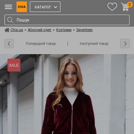
0
КАТАЛОГ
Chia.ua
»
Жіночий одяг
»
Костюми
»
Seventeen
Попередній товар
Наступний товар