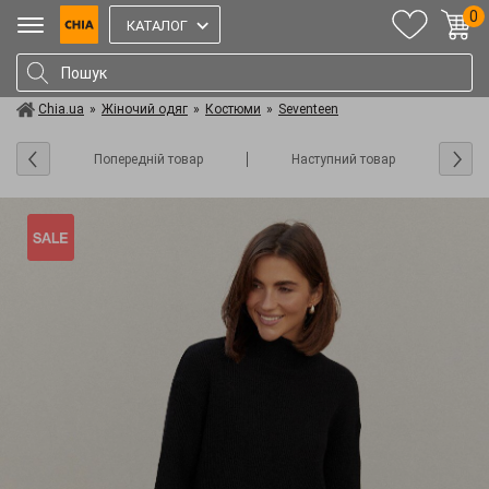
0
КАТАЛОГ
Chia.ua
»
Жіночий одяг
»
Костюми
»
Seventeen
Попередній товар
Наступний товар