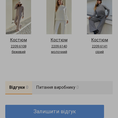
Конструктивні елементи:
втачний рукав
Догляд за одягом:
ручне прання до 30°
Довжина виробу:
S-M = 65 см, L-XL = 67 см, XXL-3XL = 69 см
Довжина рукава:
S-M = 53 см, L-XL = 53 см, XXL-3XL = 54 см
Комплектация:
кофта, штани
Довжина брюк:
S-M = 110 см, L-XL = 110 см, XXL-3XL = 112 см
Костюм
Костюм
Костюм
2209.6108
2209.6140
2209.6141
бежевий
молочний
сірий
Відгуки
0
Питання виробнику
0
Залишити відгук