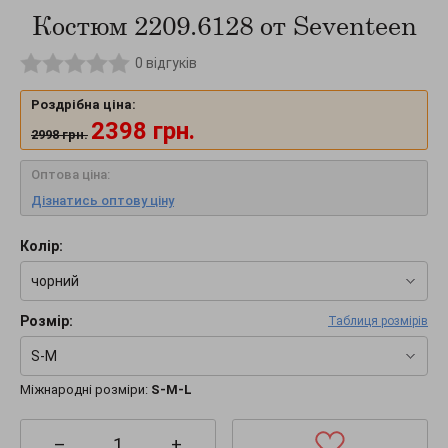
Костюм 2209.6128 от Seventeen
0
відгуків
Роздрібна ціна:
2398
грн.
2998
грн.
Оптова ціна:
Дізнатись оптову ціну
Колір:
чорний
Розмір:
Таблиця розмірів
S-M
Міжнародні розміри:
S-M-L
–
+