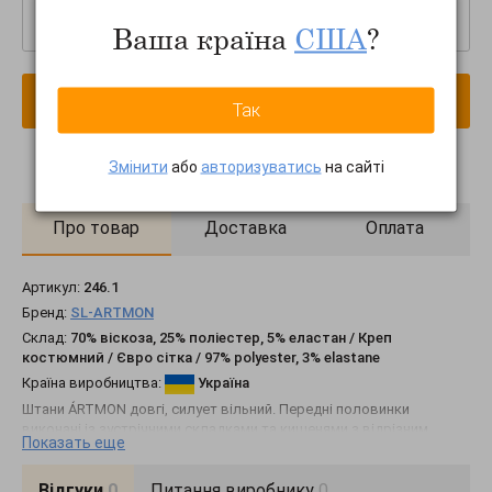
–
+
Ваша країна
США
?
В кошик
Так
Змінити
або
авторизуватись
на сайті
Про товар
Доставка
Оплата
Артикул:
246.1
Бренд:
SL-ARTMON
Склад:
70% віскоза, 25% поліестер, 5% еластан / Креп
костюмний / Євро сітка / 97% polyester, 3% elastane
Країна виробництва:
Україна
Штани ÁRTMON довгі, силует вільний. Передні половинки
виконані із зустрічними складками та кишенями з відрізним
Показать еще
бочком. На талії пояс із шльовками. Застібка: гульфік із потайною
блискавкою. Задні половинки із виточками. Низ штанини
оброблений швом у підгин із закритим зрізом.
Відгуки
0
Питання виробнику
0