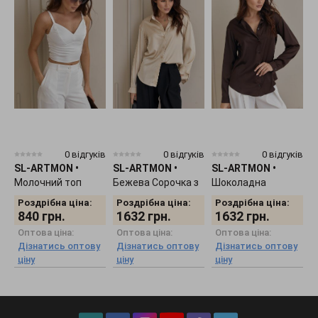
0 відгуків
0 відгуків
0 відгуків
SL-ARTMON
•
SL-ARTMON
•
SL-ARTMON
•
S
Молочний топ
Бежева Сорочка з
Шоколадна
М
572.2
шовку 590.3
сорочка з шовку
ш
Роздрібна ціна:
Роздрібна ціна:
Роздрібна ціна:
590.2
840
грн.
1632
грн.
1632
грн.
Оптова ціна:
Оптова ціна:
Оптова ціна:
Дізнатись оптову
Дізнатись оптову
Дізнатись оптову
ціну
ціну
ціну
ц