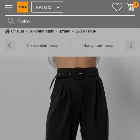
0
КАТАЛОГ
Chia.ua
»
Жіночий одяг
»
Штани
»
SL-ARTMON
Попередній товар
Наступний товар