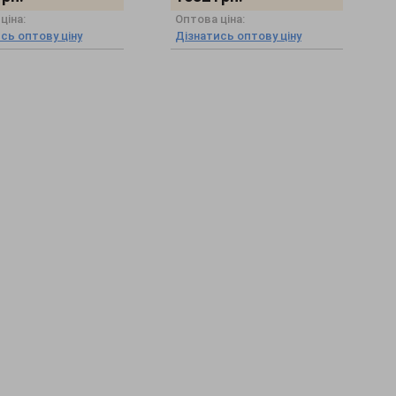
ціна:
Оптова ціна:
сь оптову ціну
Дізнатись оптову ціну