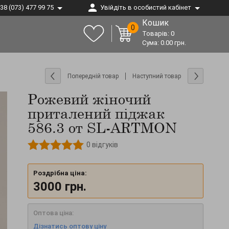
38 (073) 477 99 75
Увійдіть в особистий кабінет
Кошик
0
Товарів:
0
Сума:
0.00
грн.
Попередній товар
Наступний товар
Рожевий жіночий
приталений піджак
586.3 от SL-ARTMON
0
відгуків
Роздрібна ціна:
3000
грн.
Оптова ціна:
Дізнатись оптову ціну