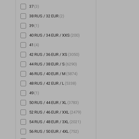
37
(3)
Шорти
(196)
38 RUS / 32 EUR
(2)
Штани
(706)
39
(1)
Шуби
(14)
40 RUS / 34 EUR / XXS
(200)
41
(4)
42 RUS / 36 EUR / XS
(3050)
44 RUS / 38 EUR / S
(6290)
46 RUS / 40 EUR / M
(5874)
48 RUS / 42 EUR / L
(5338)
49
(1)
50 RUS / 44 EUR / XL
(3783)
52 RUS / 46 EUR / XXL
(2479)
54 RUS / 48 EUR / 3XL
(2021)
56 RUS / 50 EUR / 4XL
(752)