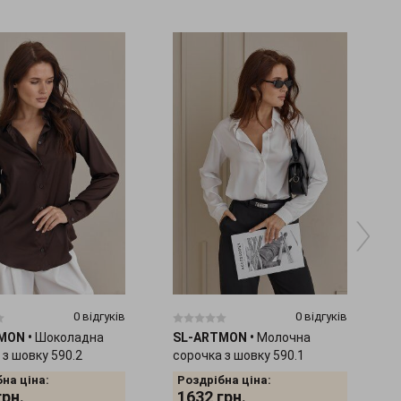
Довжина виробу по кроковому шву: 42р.-46р.- 9 -10 см.
Вага, гр: 700
0 відгуків
0 відгуків
TMON
•
Шоколадна
SL-ARTMON
•
Молочна
 з шовку 590.2
сорочка з шовку 590.1
5
на ціна:
Роздрібна ціна:
грн.
1632
грн.