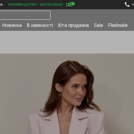
ня
+
РЕКОМЕНДУЄМО - ЗАРОБЛЯЄМО
Новинки
В наявності
Хіти продажів
Sale
Flashsale