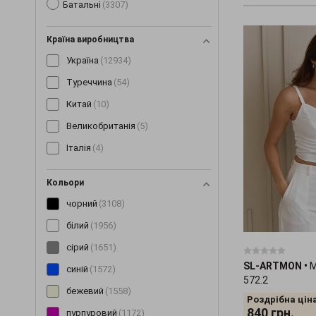
Батальні
(3307)
Костюми
(1487)
Кофти
(138)
Країна виробництва
Кросівки
(3)
Україна
(12934)
Купальники
(11)
Туреччина
(54)
Куртки
(298)
Китай
(10)
Леггінси
(189)
Великобританія
(5)
Майки
(100)
Італія
(4)
Маски
(12)
Мітенки
(4)
Кольори
Накидки
(15)
чорний
(3108)
Нижня білизна
(60)
білий
(1956)
Нічні сорочки
(192)
сірий
(1651)
SL-ARTMON
•
М
Окуляри
(9)
синій
(1572)
572.2
Пальто
(198)
бежевий
(1558)
Роздрібна ціна
Парки
(19)
840
грн.
пурпуровий
(1172)