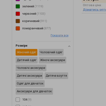
Оптова ціна:
Плащи
(6)
зелений
(1119)
Дізнатись опто
Пледи
(29)
червоний
(1103)
Ползунки
(46)
коричневий
(911)
Постільна білизна
(2)
помаранчевий
(877)
Пояси та ремені
(20)
Показати все
рожевий
(849)
Піджаки
(233)
блакитний
(750)
Розміри
Піжами
(62)
жовтий
(600)
Жіночий одяг
Чоловічий одяг
Пінетки
(8)
мультиколор
(494)
Дитячий одяг
Жіночі аксесуари
Рукавички
(2)
бірюзовий
(123)
Чоловічі аксесуари
Різне
(2424)
салатовий
(86)
Дитячі аксесуари
Дитяче взуття
Сарафани
(202)
Одяг для дівчаток
Светри
(229)
Аксесуари для дівчаток
Світшоти
(171)
104
(9)
Сережки
(3)