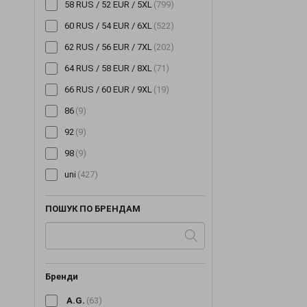
58 RUS / 52 EUR / 5XL
(799)
60 RUS / 54 EUR / 6XL
(522)
62 RUS / 56 EUR / 7XL
(202)
64 RUS / 58 EUR / 8XL
(71)
66 RUS / 60 EUR / 9XL
(19)
86
(9)
92
(9)
98
(9)
uni
(427)
ПОШУК ПО БРЕНДАМ
Бренди
A.G.
(63)