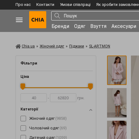
Про нас
Контакти
Умови співпраці
Як зробити замовлен
Бренди
Одяг
Взуття
Аксесуари
Chia.ua
»
Жіночий одяг
»
Піджаки
»
SL-ARTMON
Фільтри
Ціна
-
грн.
Категорії
Жіночий одяг
(9858)
Чоловічий одяг
(69)
Дитячий одяг
(1059)