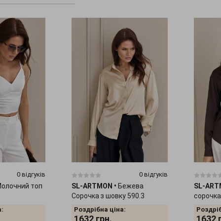
0 відгуків
0 відгуків
олочний топ
SL-ARTMON
•
Бежева
SL-AR
Сорочка з шовку 590.3
сорочка
:
Роздрібна ціна:
Роздріб
1632
грн.
1632