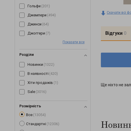
Гольфи
(201)
Скачати всі ф
Джемпери
(494)
Джинси
(64)
Відгуки
0
Джоггери
(7)
Показати все
Жилетки
(153)
Капелюхи
(31)
Розділи
Капрі
(89)
Новинки
(1322)
Кардигани
(258)
В наявності
(420)
Кеди
(3)
Хіти продажів
(1)
Ще ніхто не зал
Кепки
(190)
Sale
(3016)
Комбінезони
(245)
Комплекти
(268)
Розмірність
Все
(13054)
Коміри
(6)
Новинк
Стандартні
(12306)
Корсети
(63)