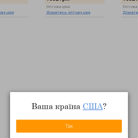
Оптова ціна:
Оптова 
ву ціну
Дізнатись оптову ціну
Дізнати
Ваша країна
США
?
Так