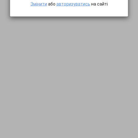
Змінити
або
авторизуватись
на сайті