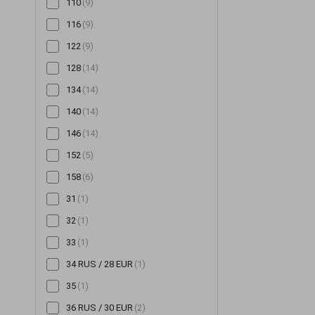
110
(9)
Снуди
(126)
116
(9)
Сорочки
(354)
122
(9)
Спідниці
(522)
128
(14)
Сукні
(3353)
134
(14)
Сумки
(14)
140
(14)
Толстовки
(48)
146
(14)
Топи
(254)
152
(5)
Туніки
(143)
158
(6)
Футболки
(259)
31
(1)
Халати
(20)
32
(1)
Худі
(95)
33
(1)
Хустинки та бандани
(16)
34 RUS / 28 EUR
(1)
Чепчики
(2)
35
(1)
Шалі та шарфи
(59)
36 RUS / 30 EUR
(2)
Шапки
(1354)