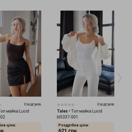
0 відгуків
0 відгуків
Топ майка Lucid
Tales
•
Топ майка Lucid
002
bl5337-001
на ціна:
Роздрібна ціна:
рн.
621
грн.