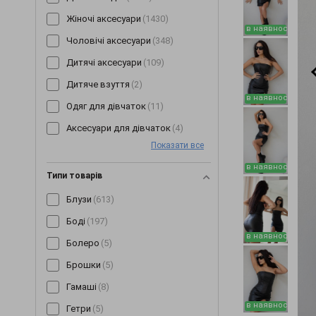
Жіночі аксесуари
(1430)
в наявності
Чоловічі аксесуари
(348)
Дитячі аксесуари
(109)
Дитяче взуття
(2)
в наявності
Одяг для дівчаток
(11)
Аксесуари для дівчаток
(4)
Показати все
в наявності
Типи товарів
Блузи
(613)
Боді
(197)
в наявності
Болеро
(5)
Брошки
(5)
Гамаші
(8)
в наявності
Гетри
(5)