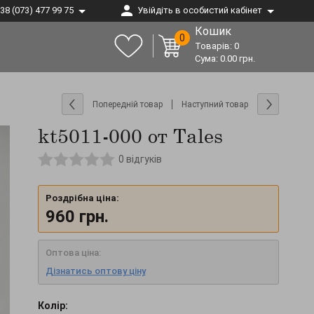
38 (073) 477 99 75
Увійдіть в особистий кабінет
Кошик
0
Товарів:
0
Сума:
0.00
грн.
Попередній товар
Наступний товар
kt5011-000 от Tales
0
відгуків
Роздрібна ціна:
960
грн.
Оптова ціна:
Дізнатись оптову ціну
Колір: