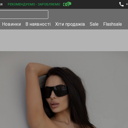
ня
+
РЕКОМЕНДУЄМО - ЗАРОБЛЯЄМО
Новинки
В наявності
Хіти продажів
Sale
Flashsale