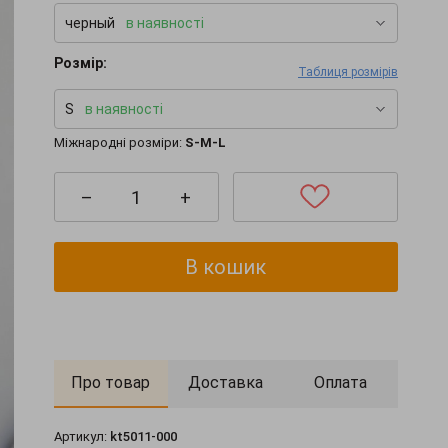
черный
в наявності
Розмір:
Таблиця розмірів
S
в наявності
Міжнародні розміри:
S-M-L
–
+
В кошик
Про товар
Доставка
Оплата
Артикул:
kt5011-000