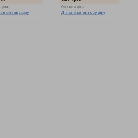
ціна:
Оптова ціна:
сь оптову ціну
Дізнатись оптову ціну