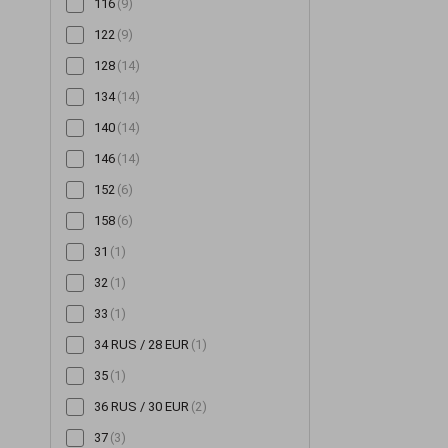
116
(9)
Снуди
(126)
122
(9)
Сорочки
(354)
128
(14)
Спідниці
(522)
134
(14)
Сукні
(3354)
140
(14)
Сумки
(14)
146
(14)
Толстовки
(48)
152
(6)
Топи
(254)
158
(6)
Туніки
(143)
31
(1)
Футболки
(259)
32
(1)
Халати
(20)
33
(1)
Худі
(95)
34 RUS / 28 EUR
(1)
Хустинки та бандани
(16)
35
(1)
Чепчики
(2)
36 RUS / 30 EUR
(2)
Шалі та шарфи
(59)
37
(3)
Шапки
(1335)