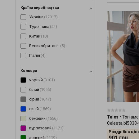
Костюми
(1489)
Країна виробництва
Кофти
(138)
Україна
(12917)
Кросівки
(3)
Туреччина
(54)
Купальники
(11)
Китай
(10)
Куртки
(299)
Великобританія
(5)
Леггінси
(189)
Італія
(4)
Майки
(100)
Маски
(12)
Кольори
Мітенки
(4)
чорний
(3101)
Накидки
(15)
білий
(1956)
Нижня білизна
(60)
сірий
(1647)
Нічні сорочки
(192)
синій
(1569)
Tales
•
Топ аме
Окуляри
(9)
бежевий
(1556)
Celesta bl5338
Пальто
(198)
пурпуровий
(1171)
Роздрібна ціна
Парки
(19)
901
грн.
зелений
(1119)