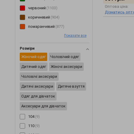
Оптова ціна:
Плащи
(6)
червоний
(1103)
Дізнатись опто
Пледи
(29)
коричневий
(904)
Ползунки
(46)
помаранчевий
(877)
Постільна білизна
(2)
Показати все
рожевий
(850)
Пояси та ремені
(20)
блакитний
(749)
Розміри
Піджаки
(233)
жовтий
(599)
Жіночий одяг
Чоловічий одяг
Піжами
(62)
мультиколор
(495)
Дитячий одяг
Жіночі аксесуари
Пінетки
(8)
бірюзовий
(123)
Чоловічі аксесуари
Рукавички
(2)
салатовий
(86)
Дитячі аксесуари
Дитяче взуття
Різне
(2422)
Одяг для дівчаток
Сарафани
(202)
Аксесуари для дівчаток
Светри
(229)
104
(9)
Світшоти
(171)
110
(9)
Сережки
(3)