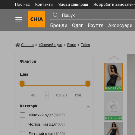
Про нас
Контакти
Умови співпраці
Як зробити замовлен
Бренди
Одяг
Взуття
Аксесуари
Chia.ua
»
Жіночий одяг
»
Різне
»
Tales
Фільтри
Ціна
в наявності
-
грн.
Категорії
Жіночий одяг
(9855)
в наявності
Чоловічий одяг
(69)
Дитячий одяг
(1059)