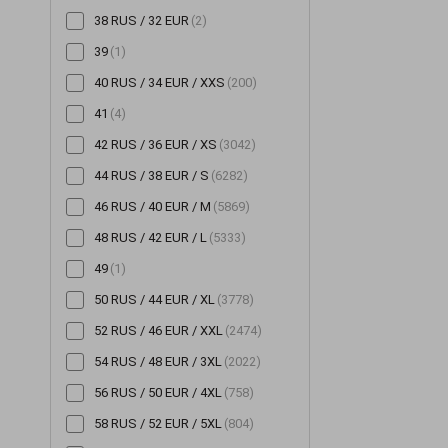
38 RUS / 32 EUR
(2)
Шорти
(196)
39
(1)
Штани
(705)
40 RUS / 34 EUR / XXS
(200)
Шуби
(14)
41
(4)
42 RUS / 36 EUR / XS
(3042)
44 RUS / 38 EUR / S
(6282)
46 RUS / 40 EUR / M
(5869)
48 RUS / 42 EUR / L
(5333)
49
(1)
50 RUS / 44 EUR / XL
(3778)
52 RUS / 46 EUR / XXL
(2474)
54 RUS / 48 EUR / 3XL
(2022)
56 RUS / 50 EUR / 4XL
(758)
58 RUS / 52 EUR / 5XL
(804)