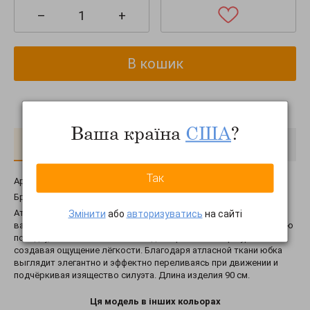
–
+
В кошик
Ваша країна
США
?
Про товар
Доставка
Оплата
Так
Артикул:
ub1127-020
Бренд:
Tales
Атласная юбка с поясом на резинке - это удобный и стильный
Змінити
або
авторизуватись
на сайті
вариант гардероба. Эластичный пояс обеспечивает комфортную
посадку, позволяя юбке легко адаптироваться к фигуре и
создавая ощущение лёгкости. Благодаря атласной ткани юбка
выглядит элегантно и эффектно переливаясь при движении и
подчёркивая изящество силуэта. Длина изделия 90 см.
Ця модель в інших кольорах