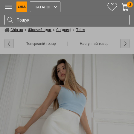
0
КАТАЛОГ
Chia.ua
»
Жіночий одяг
»
Спідниці
»
Tales
Попередній товар
Наступний товар