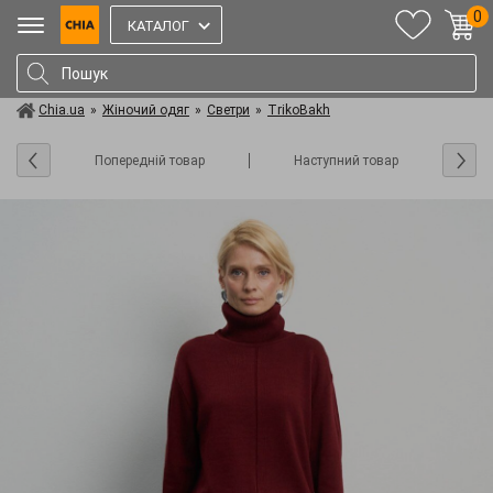
0
КАТАЛОГ
Chia.ua
»
Жіночий одяг
»
Светри
»
TrikoBakh
Попередній товар
Наступний товар