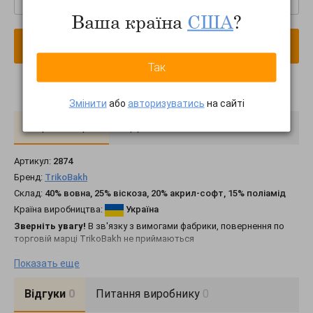
Ваша країна
США
?
В кошик
Так
Змінити
або
авторизуватись
на сайті
Про товар
Доставка
Оплата
Артикул:
2874
Бренд:
TrikoBakh
Склад:
40% вовна, 25% віскоза, 20% акрил-софт, 15% поліамід
Країна виробництва:
Україна
Зверніть увагу!
В зв'язку з вимогами фабрики, повернення по
торговій марці TrikoBakh не приймаються
Елегантний светр виготовлений із напіввовняної пряжі, у
Показать еще
гладкому плетінні середньої щільності. Високий комір-хомут
додає затишку. Лаконічний, вертикальний візерунок візуально
Відгуки
0
Питання виробнику
0
видовжує силует.