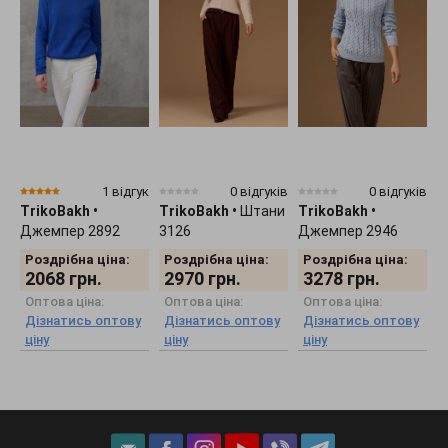
1 відгук
0 відгуків
0 відгуків
TrikoBakh
•
TrikoBakh
•
Штани
TrikoBakh
•
T
Джемпер 2892
3126
Джемпер 2946
с
Роздрібна ціна:
Роздрібна ціна:
Роздрібна ціна:
2068
грн.
2970
грн.
3278
грн.
Оптова ціна:
Оптова ціна:
Оптова ціна:
Дізнатись оптову
Дізнатись оптову
Дізнатись оптову
ціну
ціну
ціну
ц