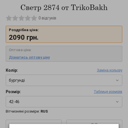
Светр 2874 от TrikoBakh
0
відгуків
Роздрібна ціна:
2090
грн.
Оптова ціна:
Дізнатись оптову ціну
Колір:
Заміна кольору
бургунді
Розмір:
Таблиця розмірів
42-46
Вітчизняні розміри:
RUS
–
+