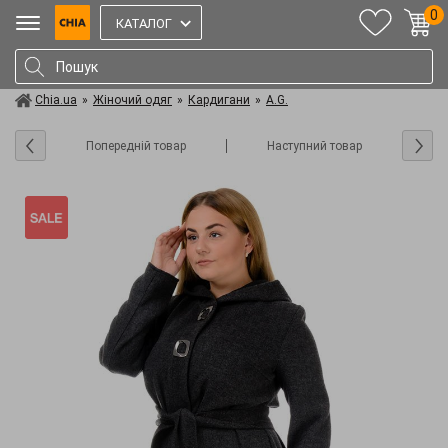
0
КАТАЛОГ
Chia.ua
»
Жіночий одяг
»
Кардигани
»
A.G.
Попередній товар
Наступний товар