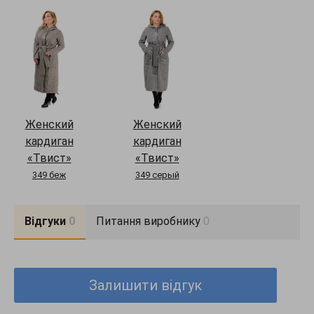
функциональны и удобны. Капюшон красиво выкладывается на
спинке. Благодаря своему фасону и особой ткани, кардиган
"Твист" в своих "теплых объятьях" защитит Вас от ненастья и
ветра и прохладную погоду. Длина рукава 63-65 см, длина
изделия 120-122 см.
Женский
Женский
кардиган
кардиган
«Твист»
«Твист»
349 беж
349 серый
Відгуки
0
Питання виробнику
0
Залишити відгук