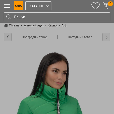
0
КАТАЛОГ
Chia.ua
»
Жіночий одяг
»
Куртки
»
A.G.
Попередній товар
Наступний товар