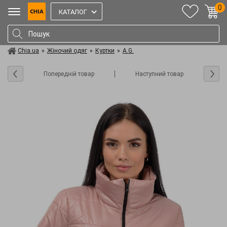
0
КАТАЛОГ
Chia.ua
»
Жіночий одяг
»
Куртки
»
A.G.
Попередній товар
Наступний товар